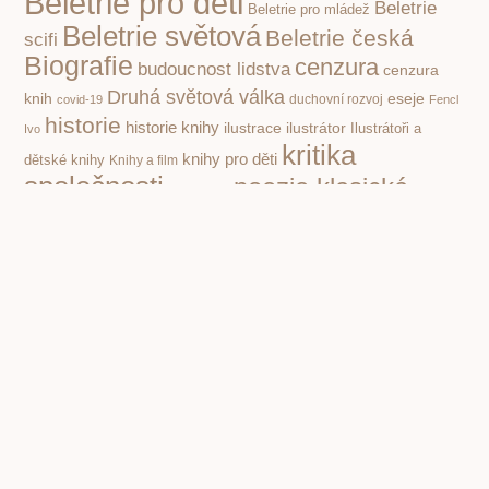
Beletrie pro děti
Beletrie
Beletrie pro mládež
Beletrie světová
Beletrie česká
scifi
Biografie
cenzura
budoucnost lidstva
cenzura
Druhá světová válka
knih
eseje
covid-19
duchovní rozvoj
Fencl
historie
historie knihy
ilustrace
ilustrátor
Ilustrátoři a
Ivo
kritika
knihy pro děti
dětské knihy
Knihy a film
společnosti
poezie klasická
nacismus
Poezie
Pohádky pro děti
poezie současná
pro děti
politika
propaganda
Příroda
psychologie
první čtení
povidky
Rusko
Rozhovory
socialismus
Spisovatelé a knihy
stupidita
válka
vzdělávání,
totalita
Čapek Karel
škola
čtenářství
Žáček Jiří
PREVIOUS
Nejstarší dochovaný papír byl z konopí, je starý přes dva tisíce let