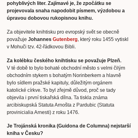
pohyblivých liter. Zajímavé je, že zpočátku se
projevovala snaha napodobit písmem, výzdobou a
úpravou dobovou rukopisnou knihu.
Za objevitele knihtisku pro evropský svět se obecně
považuje
Johannes
Gutenberg
, který roku 1455 vytiskl
v Mohuči tzv. 42-řádkovou Bibli.
Za kolébku českého knihtisku se považuje Plzeň.
V té době to bylo bohaté obchodní město s velmi čilým
obchodním stykem s bohatým Norinberkem a hlavně
bylo sídlem pražské kapituly, důležitým orgánem
katolické církve. To byl zřejmě důvod, proč se tady
objevila i první tiskařská dílna. Ta tiskla známa
arcibiskupská Statuta Arnošta z Pardubic (Statuta
provinicialia Arnesti) z roku 1476.
Je Trojánská kronika (Guidona de Columna) nejstarší
kniha v Česku?