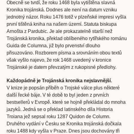
Obecně se tvrdí, že roku 1468 byla vytištěna slavná
Kronika trojánská. Dodnes ale není na datum vzniku
jednotný názor. Roku 1476 totiž v plzeňské impresi vyšla
první tištěná kniha na našem území. Statuta biskupa
Arnošta z Pardubic. Je ale prokazatelně starší než
Trojánská kronika, překlad oblíbeného rytířského románu
Guida de Columna, již bylo prvenství dlouho
přisuzováno. Rozborem písma a srovnáním obou textů
však vyšlo najevo, že rok 1468 uvedený v kronice
Trojánské je datem převzatým z rukopisné předlohy.
Každopádně je Trojánská kronika nejslavnější.
V knize je popsán příběh o Trojské válce plus některé
další řecké báje. V té době to byl jeden z prvních
bestsellerů v Evropě. které se hojně překládal do mnoha
jazyků. Jedná se o překlad latinského díla Historia
Troiana jež sepsal roku 1287 Quidon de Column.
Druhého vydání v Česku se Kronika trojánská dočkala
roku 1488 kdy vyšla v Praze. Dnes jsou dochovány tři