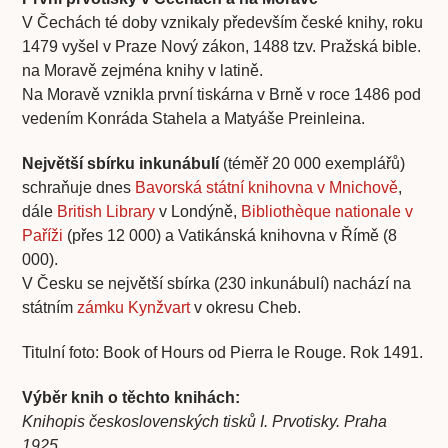
V Čechách té doby vznikaly především české knihy, roku
1479 vyšel v Praze Nový zákon, 1488 tzv. Pražská bible.
na Moravě zejména knihy v latině.
Na Moravě vznikla první tiskárna v Brně v roce 1486 pod
vedením Konráda Stahela a Matyáše Preinleina.
Největší sbírku inkunábulí
(téměř 20 000 exemplářů)
schraňuje dnes
Bavorská státní knihovna v Mnichově
,
dále
British Library
v Londýně,
Bibliothèque nationale v
Paříži
(přes 12 000) a Vatikánská knihovna v Římě (8
000).
V Česku se největší sbírka (230 inkunábulí) nachází na
státním
zámku Kynžvart
v okresu Cheb.
Titulní foto: Book of Hours od Pierra le Rouge. Rok 1491.
Výběr knih o těchto knihách:
Knihopis československých tisků I. Prvotisky. Praha
1925