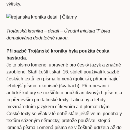
výtisky.
Trojánská kronika – detail – Úvodní iniciála “I” byla
domalována dodatečně rukou.
Při sazbě Trojánské kroniky byla použita česká
bastarda.
Je to písmo lomené, upravené pro český jazyk a značně
zaoblené. Staří čeští tiskaři 16. století používali k sazbě
českých textů jen písma lomená (gotická), připomínající
tehdejší písmo rukopisné (švabach). Při renesanci
antické kultury se rozšířilo o použití antikvových písem, a
to především pro latinské texty. Latina byla tehdy
mezinárodním jazykem církevním a diplomatickým.
České texty se však v té době stále ještě velmi podobaly
textům sázeným německy, protože používali stejná
lomená písma.Lomená písma se v češtině udržela až do