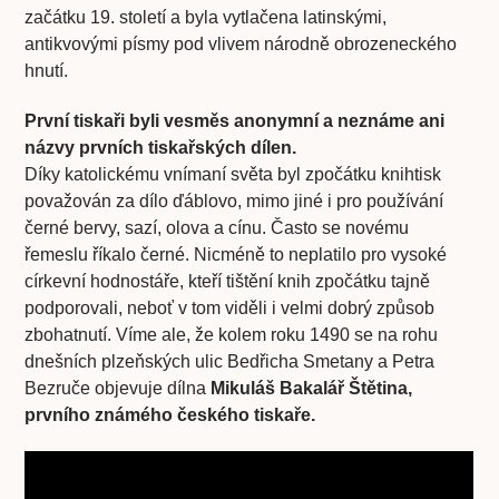
začátku 19. století a byla vytlačena latinskými,
antikvovými písmy pod vlivem národně obrozeneckého
hnutí.
První tiskaři byli vesměs anonymní a neznáme ani
názvy prvních tiskařských dílen.
Díky katolickému vnímaní světa byl zpočátku knihtisk
považován za dílo ďáblovo, mimo jiné i pro používání
černé bervy, sazí, olova a cínu. Často se novému
řemeslu říkalo černé. Nicméně to neplatilo pro vysoké
církevní hodnostáře, kteří tištění knih zpočátku tajně
podporovali, neboť v tom viděli i velmi dobrý způsob
zbohatnutí. Víme ale, že kolem roku 1490 se na rohu
dnešních plzeňských ulic Bedřicha Smetany a Petra
Bezruče objevuje dílna
Mikuláš Bakalář Štětina,
prvního známého českého tiskaře.