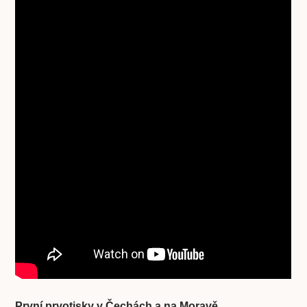
První prvotisky v Čechách a na Moravě