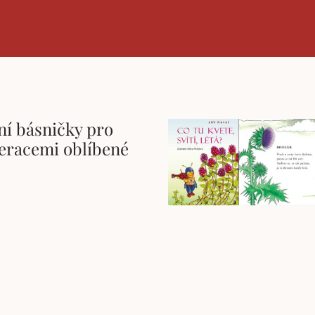
rní básničky pro
neracemi oblíbené