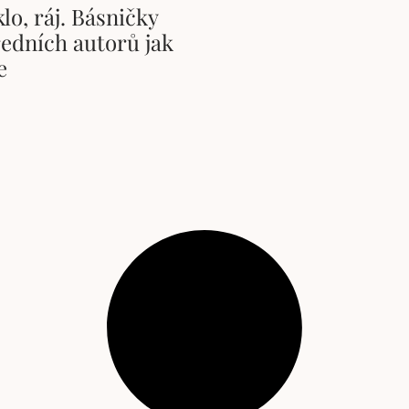
lo, ráj. Básničky
ředních autorů jak
e