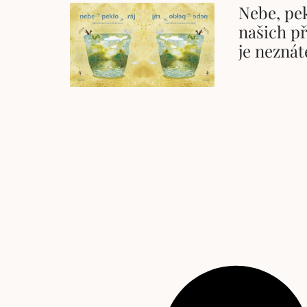
Nebe, pek
našich p
je neznát