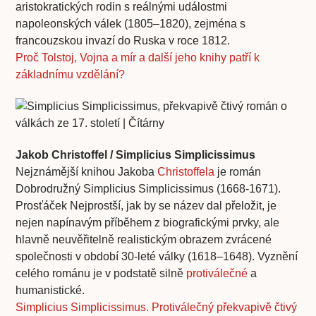
aristokratických rodin s reálnými událostmi
napoleonských válek (1805–1820), zejména s
francouzskou invazí do Ruska v roce 1812.
Proč Tolstoj, Vojna a mír a další jeho knihy patří k
základnímu vzdělání?
Jakob Christoffel / Simplicius Simplicissimus
Nejznámější knihou Jakoba
Christoffela
je román
Dobrodružný Simplicius Simplicissimus (1668-1671).
Prosťáček Nejprostší, jak by se název dal přeložit, je
nejen napínavým příběhem z biografickými prvky, ale
hlavně neuvěřitelně realistickým obrazem zvrácené
společnosti v období 30-leté války (1618–1648). Vyznění
celého románu je v podstatě silně
protiválečné
a
humanistické.
Simplicius Simplicissimus. Protiválečný překvapivě čtivý