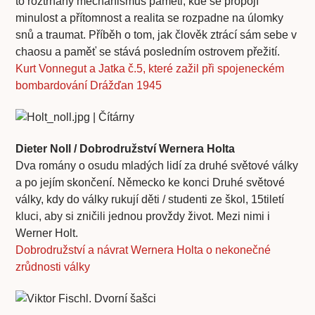
to roztrhaný mechanismus paměti, kde se propojí
minulost a přítomnost a realita se rozpadne na úlomky
snů a traumat. Příběh o tom, jak člověk ztrácí sám sebe v
chaosu a paměť se stává posledním ostrovem přežití.
Kurt Vonnegut a Jatka č.5, které zažil při spojeneckém
bombardování Drážďan 1945
Dieter Noll / Dobrodružství Wernera Holta
Dva romány o osudu mladých lidí za druhé světové války
a po jejím skončení. Německo ke konci Druhé světové
války, kdy do války rukují děti / studenti ze škol, 15tiletí
kluci, aby si zničili jednou provždy život. Mezi nimi i
Werner Holt.
Dobrodružství a návrat Wernera Holta o nekonečné
zrůdnosti války