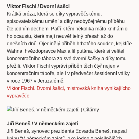
Viktor Fischl / Dvorní šašci
Krátká próza, která se díky vypravěčskému,
spisovatelskému umění a díky neobyčejnému příběhu
čte jedním dechem. Patří k těm několika málo knihám o
holocaustu, která mají neuvěřitelný přesah až do
dnešních dnů. Ojedinělý příběh hrbatého soudce, kejklíře
Wahna, hvězdopravce Max a liliputána, které si velitel
koncentračního tábora za své dvorní šašky a díky tomu
přežili. Viktor Fischl vypráví příběh těch čtyř nejen v
koncentračním táboře, ale i v předvečer šestidenní války
v roce 1967 v Jeruzalémě.
Viktor Fischl. Dvorní šašci, mistrovská kniha vynikajíícho
vypravěče
Jiří Beneš / V německém zajetí
Jiří Beneš, synovec prezidenta Edvarda Beneš, napsal
knihu “V německém zajetí” jako jedno z nejsilnějších