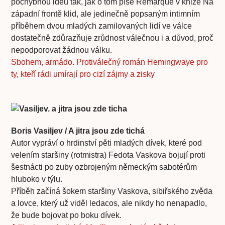
pochybnou ideu tak, jak o tom píše Remarque v knize Na
západní frontě klid, ale jedinečně popsaným intimním
příběhem dvou mladých zamilovaných lidí ve válce
dostatečně zdůrazňuje zrůdnost válečnou i a důvod, proč
nepodporovat žádnou válku.
Sbohem, armádo. Protiválečný román Hemingwaye pro
ty, kteří rádi umírají pro cizí zájmy a zisky
Boris Vasiljev / A jitra jsou zde tichá
Autor vypráví o hrdinství pěti mladých dívek, které pod
velením staršiny (rotmistra) Fedota Vaskova bojují proti
šestnácti po zuby ozbrojeným německým sabotérům
hluboko v týlu.
Příběh začíná šokem staršiny Vaskova, sibiřského zvěda
a lovce, který už viděl ledacos, ale nikdy ho nenapadlo,
že bude bojovat po boku dívek.