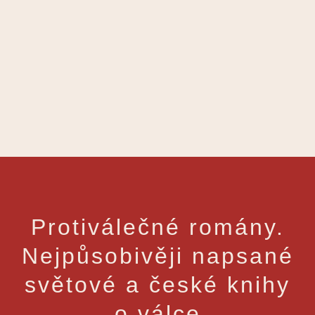
Protiválečné romány.
Nejpůsobivěji napsané
světové a české knihy
o válce