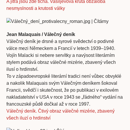
A jitra jsou zde tichá. Vasiljevova krutá obžaloba
nesmyslnosti a krutosti války
Jean Malaquais / Válečný deník
Válečný deník je drsné a syrové svědectví o podivné
válce mezi Německem a Francií v letech 1939–1940.
Vojín Malacki si nebere servítky a navýsost literárním
stylem podává obraz válečné mizérie, zbavený všech
ilusí o hrdinství.
To v západoevropské literární tradici není vůbec obvyklé
a nakolik Malaquais svým Válečným deníkem šokoval
Francii, svědčí i skutečnost, že po publikaci v exilovém
nakladatelství v USA v roce 1943 se „řádného“ vydání na
francouzské půdě dočkal až v roce 1997.
Válečný deník. Čtivý obraz válečné mizérie, zbavený
všech iluzí o hrdinství