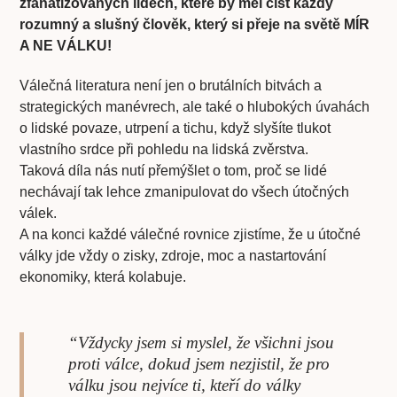
zfanatizovaných lidech, které by měl číst každý
rozumný a slušný člověk, který si přeje na světě MÍR
A NE VÁLKU!
Válečná literatura není jen o brutálních bitvách a
strategických manévrech, ale také o hlubokých úvahách
o lidské povaze, utrpení a tichu, když slyšíte tlukot
vlastního srdce při pohledu na lidská zvěrstva.
Taková díla nás nutí přemýšlet o tom, proč se lidé
nechávají tak lehce zmanipulovat do všech útočných
válek.
A na konci každé válečné rovnice zjistíme, že u útočné
války jde vždy o zisky, zdroje, moc a nastartování
ekonomiky, která kolabuje.
“Vždycky jsem si myslel, že všichni jsou
proti válce, dokud jsem nezjistil, že pro
válku jsou nejvíce ti, kteří do války