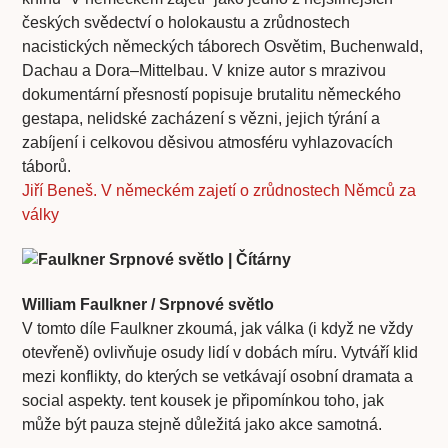
českých svědectví o holokaustu a zrůdnostech
nacistických německých táborech Osvětim, Buchenwald,
Dachau a Dora–Mittelbau. V knize autor s mrazivou
dokumentární přesností popisuje brutalitu německého
gestapa, nelidské zacházení s vězni, jejich týrání a
zabíjení i celkovou děsivou atmosféru vyhlazovacích
táborů.
Jiří Beneš. V německém zajetí o zrůdnostech Němců za
války
William Faulkner / Srpnové světlo
V tomto díle Faulkner zkoumá, jak válka (i když ne vždy
otevřeně) ovlivňuje osudy lidí v dobách míru. Vytváří klid
mezi konflikty, do kterých se vetkávají osobní dramata a
social aspekty. tent kousek je připomínkou toho, jak
může být pauza stejně důležitá jako akce samotná.