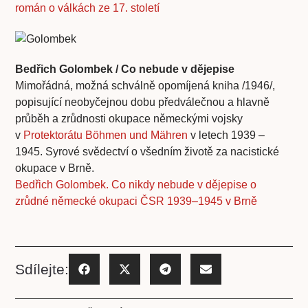
román o válkách ze 17. století
Bedřich Golombek / Co nebude v dějepise
Mimořádná, možná schválně opomíjená kniha /1946/,
popisující neobyčejnou dobu předválečnou a hlavně
průběh a zrůdnosti okupace německými vojsky
v
Protektorátu Böhmen und Mähren
v letech 1939 –
1945. Syrové svědectví o všedním životě za nacistické
okupace v Brně.
Bedřich Golombek. Co nikdy nebude v dějepise o
zrůdné německé okupaci ČSR 1939–1945 v Brně
Sdílejte: