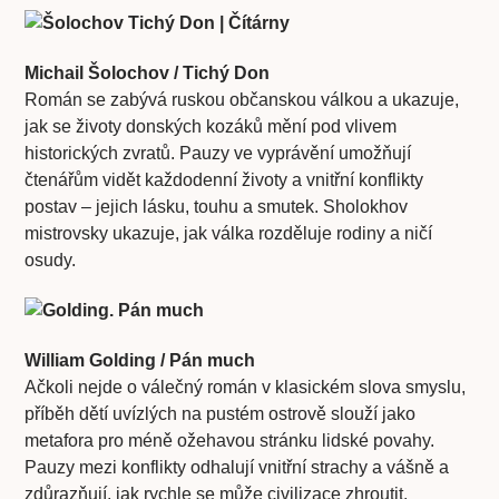
Michail Šolochov / Tichý Don
Román se zabývá ruskou občanskou válkou a ukazuje,
jak se životy donských kozáků mění pod vlivem
historických zvratů. Pauzy ve vyprávění umožňují
čtenářům vidět každodenní životy a vnitřní konflikty
postav – jejich lásku, touhu a smutek. Sholokhov
mistrovsky ukazuje, jak válka rozděluje rodiny a ničí
osudy.
William Golding / Pán much
Ačkoli nejde o válečný román v klasickém slova smyslu,
příběh dětí uvízlých na pustém ostrově slouží jako
metafora pro méně ožehavou stránku lidské povahy.
Pauzy mezi konflikty odhalují vnitřní strachy a vášně a
zdůrazňují, jak rychle se může civilizace zhroutit.