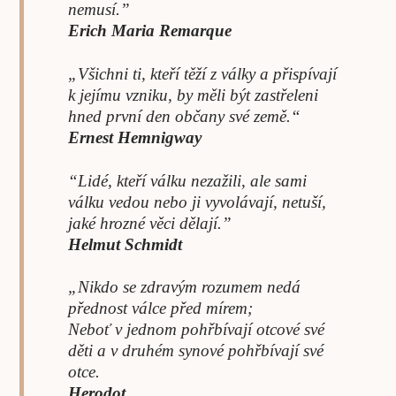
nemusí.”
Erich Maria Remarque
„Všichni ti, kteří těží z války a přispívají
k jejímu vzniku, by měli být zastřeleni
hned první den občany své země.“
Ernest Hemnigway
“Lidé, kteří válku nezažili, ale sami
válku vedou nebo ji vyvolávají, netuší,
jaké hrozné věci dělají.”
Helmut Schmidt
„Nikdo se zdravým rozumem nedá
přednost válce před mírem;
Neboť v jednom pohřbívají otcové své
děti a v druhém synové pohřbívají své
otce.
Herodot