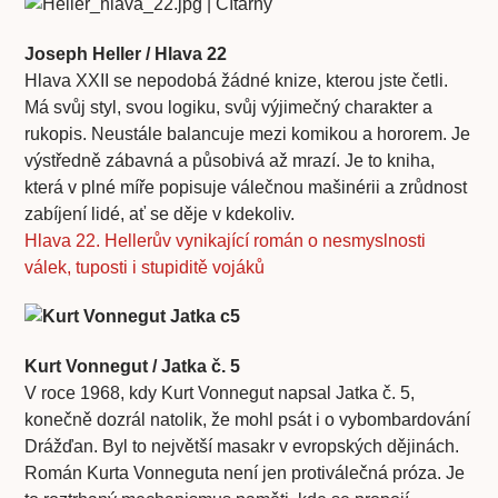
Joseph Heller / Hlava 22
Hlava XXII se nepodobá žádné knize, kterou jste četli.
Má svůj styl, svou logiku, svůj výjimečný charakter a
rukopis. Neustále balancuje mezi komikou a hororem. Je
výstředně zábavná a působivá až mrazí. Je to kniha,
která v plné míře popisuje válečnou mašinérii a zrůdnost
zabíjení lidé, ať se děje v kdekoliv.
Hlava 22. Hellerův vynikající román o nesmyslnosti
válek, tuposti i stupiditě vojáků
Kurt Vonnegut / Jatka č. 5
V roce 1968, kdy Kurt Vonnegut napsal Jatka č. 5,
konečně dozrál natolik, že mohl psát i o vybombardování
Drážďan. Byl to největší masakr v evropských dějinách.
Román Kurta Vonneguta není jen protiválečná próza. Je