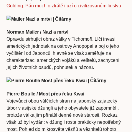
Golding. Pán much o ztrátě iluzí o civilizovaném lidstvu
Norman Mailer / Nazí a mrtví
Opravdu strhující obraz války v Tichomoří. Líčí invasi
amerických jednotek na ostrovy Anopopei a boj o jeho
vyčištění od Japonců, hlavně se však zaměřuje na
charakterizaci amerických vojáků a velitelů, zachycení
jejich životních osudů, pohnutek a názorů.
Pierre Boulle / Most přes řeku Kwai
Vojevůdci obou válčících stran na japonský zajatecký
tábor v asijské džungli a jeho obyvatele již zapomněli,
protože válka jim přináší denně nové starosti. Rozkaz
však už byl vydán: v džungli roste prakticky nepotřebný
most. Pohled do mikrosvěta vězňů a věznitelů tohoto