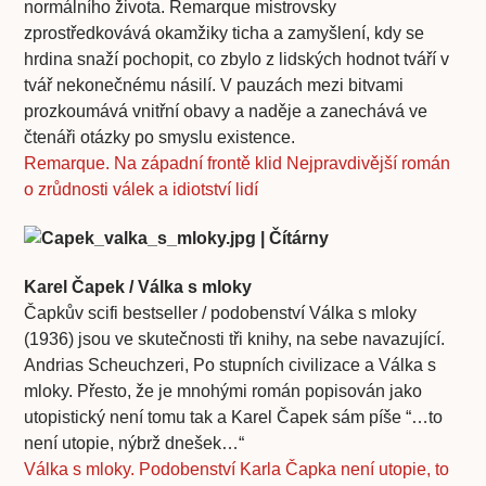
normálního života. Remarque mistrovsky
zprostředkovává okamžiky ticha a zamyšlení, kdy se
hrdina snaží pochopit, co zbylo z lidských hodnot tváří v
tvář nekonečnému násilí. V pauzách mezi bitvami
prozkoumává vnitřní obavy a naděje a zanechává ve
čtenáři otázky po smyslu existence.
Remarque. Na západní frontě klid Nejpravdivější román
o zrůdnosti válek a idiotství lidí
Karel Čapek / Válka s mloky
Čapkův scifi bestseller / podobenství Válka s mloky
(1936) jsou ve skutečnosti tři knihy, na sebe navazující.
Andrias Scheuchzeri, Po stupních civilizace a Válka s
mloky. Přesto, že je mnohými román popisován jako
utopistický není tomu tak a Karel Čapek sám píše “…to
není utopie, nýbrž dnešek…“
Válka s mloky. Podobenství Karla Čapka není utopie, to