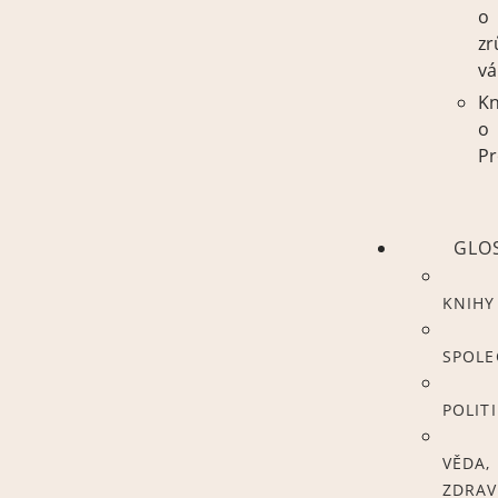
o
zr
vá
Kn
o
Pr
GLO
KNIHY
SPOL
POLIT
VĚDA,
ZDRAV