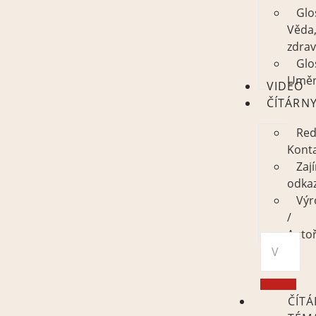
Glo
Věda
zdrav
Glo
Uměn
VIDEO
ČÍTÁRN
Red
Kont
Zaj
odka
Výr
/
Autoř
ČÍT