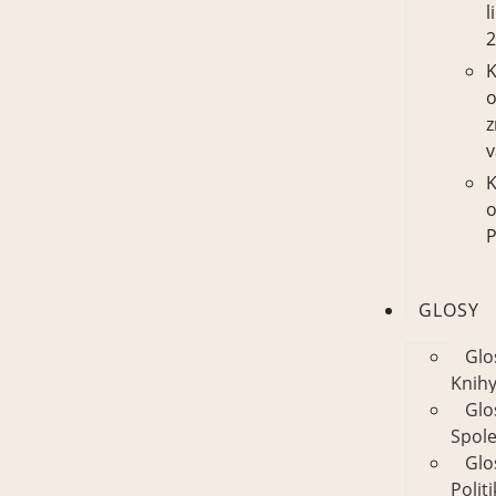
l
K
z
v
K
P
GLOSY
Glo
Knih
Glo
Spol
Glo
Polit