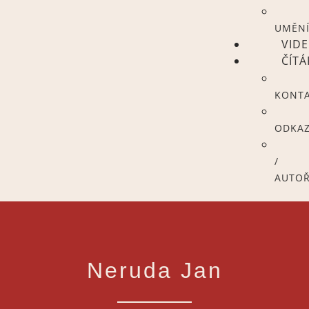
UMĚN
VID
ČÍT
KONT
ODKA
/
AUTOŘ
Neruda Jan