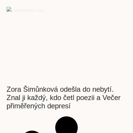
Zora Šimůnková odešla do nebytí.
Znal ji každý, kdo četl poezii a Večer
přiměřených depresí