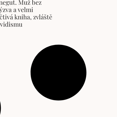
negut. Muž bez
výzva a velmi
čtivá kniha, zvláště
ovidismu