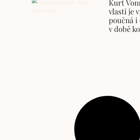
Kurt Von
vlasti je 
poučná i 
v době k