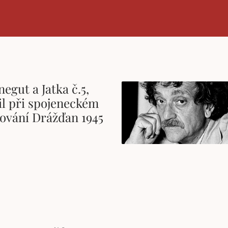
egut a Jatka č.5,
il při spojeneckém
vání Drážďan 1945