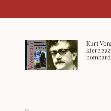
Kurt Vonn
které zaž
bombardo