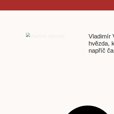
Vladimír 
hvězda, k
napříč č