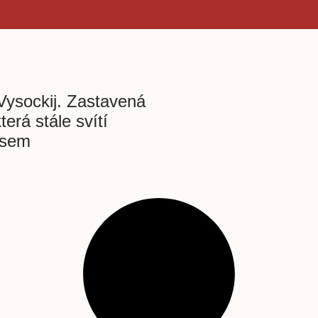
Vysockij. Zastavená
terá stále svítí
asem