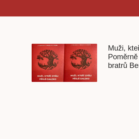
Muži, kteř
Poměrně 
bratrů B