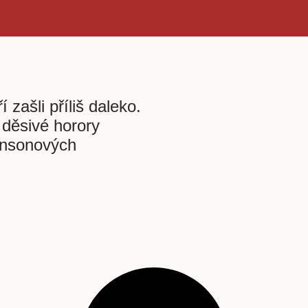
í zašli příliš daleko.
děsivé horory
ensonových