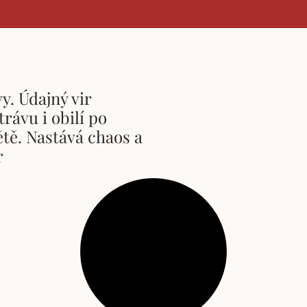
y. Údajný vir
trávu i obilí po
tě. Nastává chaos a
r