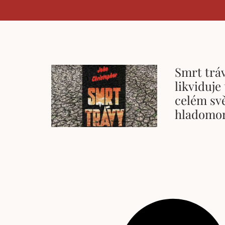
Smrt tráv
likviduje 
celém svě
hladomo