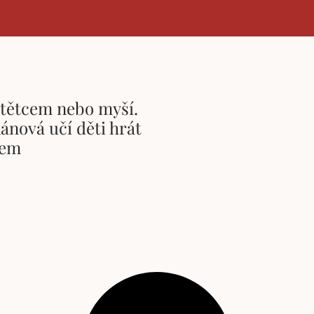
štětcem nebo myší.
ánová učí děti hrát
tem