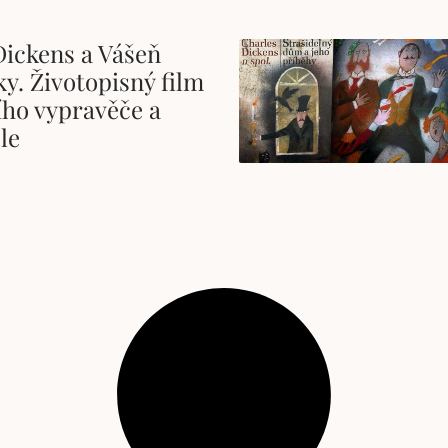
Dickens a Vášeň
y. Životopisný film
ího vypravěče a
le