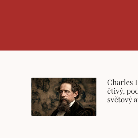
Charles 
čtivý, po
světový 