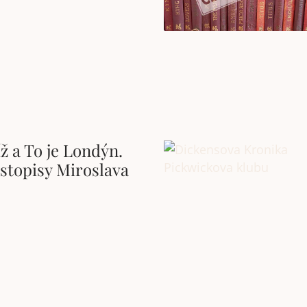
íž a To je Londýn.
stopisy Miroslava