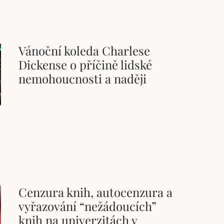
Vánoční koleda Charlese
Dickense o příčině lidské
nemohoucnosti a naději
Cenzura knih, autocenzura a
vyřazování “nežádoucích”
knih na univerzitách v