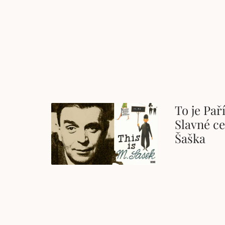
To je Pař
Slavné ce
Šaška