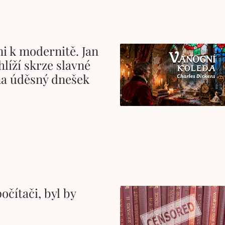
i k modernitě. Jan
hlíží skrze slavné
a úděsný dnešek
čítači, byl by