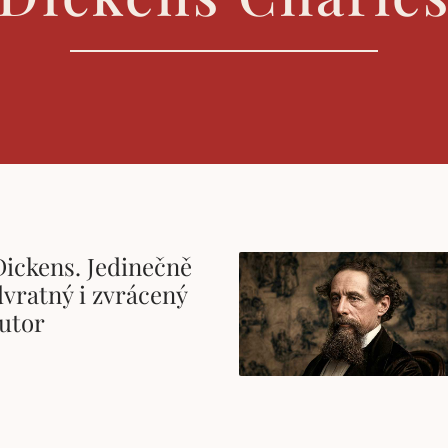
Dickens. Jedinečně
dvratný i zvrácený
autor