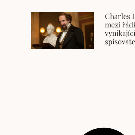
Charles 
mezi řádk
vynikajíc
spisovate