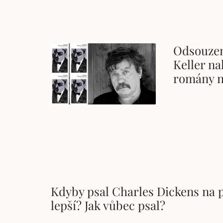
Odsouzen
Keller na
romány n
Kdyby psal Charles Dickens na po
lepší? Jak vůbec psal?