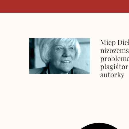
Miep Di
nizozems
problema
plagiátor
autorky