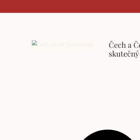
Čech a Č
skutečný