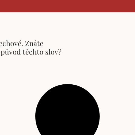
echové. Znáte
 původ těchto slov?