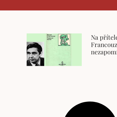
Na přítel
Francouze
nezapomí