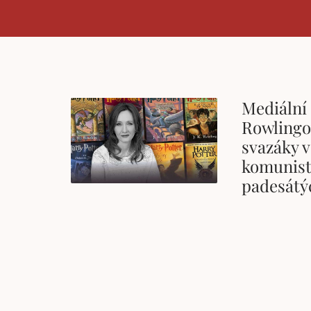
Mediální 
Rowlingo
svazáky 
komunist
padesátýc