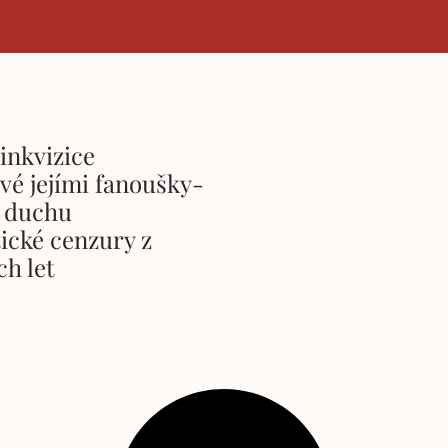
inkvizice
vé jejími fanoušky-
v duchu
ické cenzury z
h let