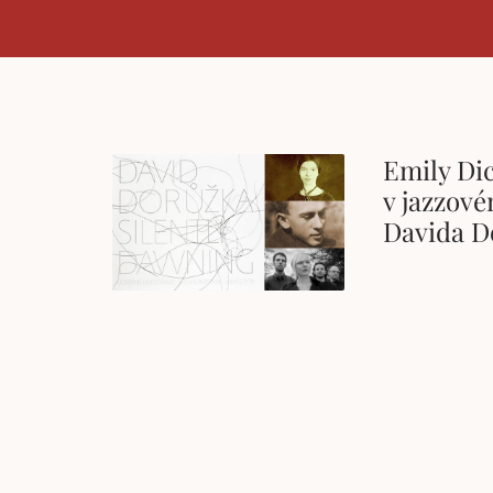
Emily Dic
v jazzov
Davida D