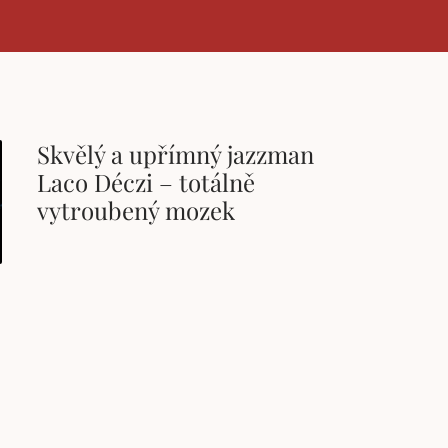
Skvělý a upřímný jazzman
Laco Déczi – totálně
vytroubený mozek