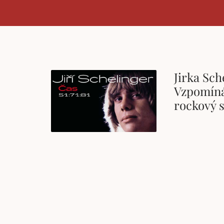
Jirka Sch
Vzpomíná
rockový 