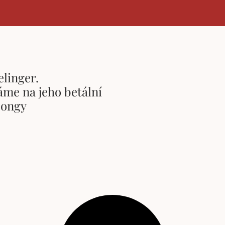
elinger.
me na jeho betální
songy