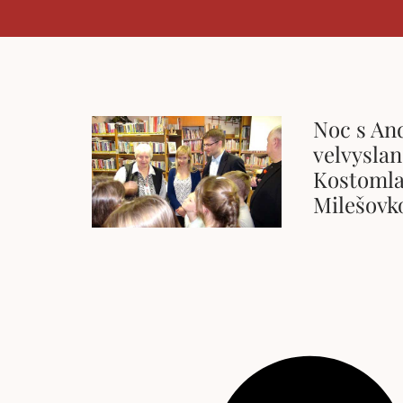
Noc s An
velvyslan
Kostomla
Milešovk