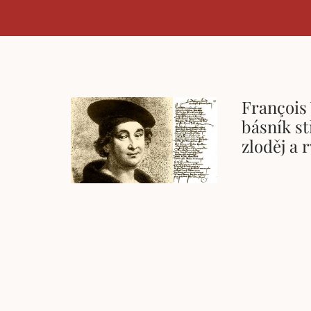
François 
básník s
zloděj a 