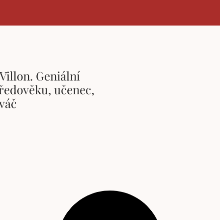
Villon. Geniální
tředověku, učenec,
rváč