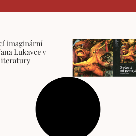
cí imaginární
Jana Lukavce v
literatury