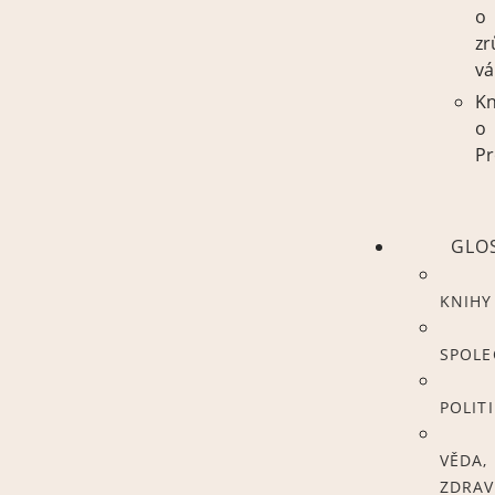
o
zr
vá
Kn
o
Pr
GLO
KNIHY
SPOL
POLIT
VĚDA,
ZDRAV