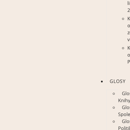
l
K
z
v
K
P
GLOSY
Glo
Knih
Glo
Spol
Glo
Polit