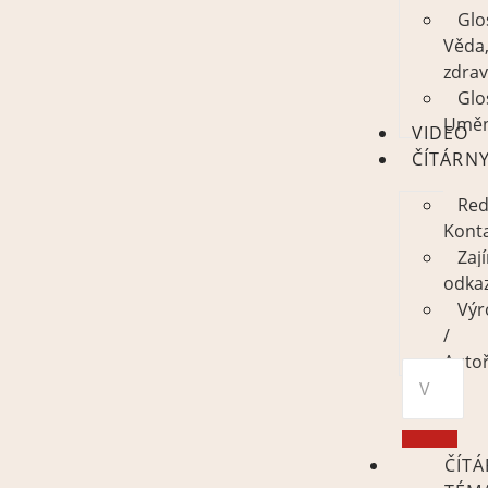
Glo
Věda
zdrav
Glo
Uměn
VIDEO
ČÍTÁRN
Red
Kont
Zaj
odka
Výr
/
Autoř
ČÍT