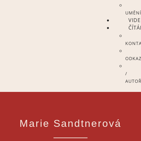
UMĚN
VID
ČÍT
KONT
ODKA
/
AUTOŘ
Marie Sandtnerová