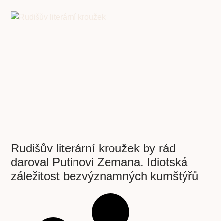
Rudišův literární kroužek by rád
daroval Putinovi Zemana. Idiotská
záležitost bezvýznamných kumštýřů