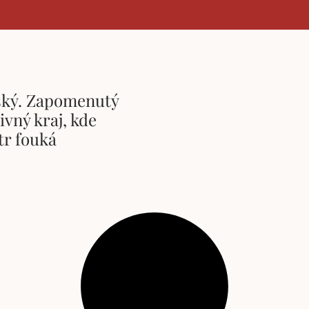
ský. Zapomenutý
ivný kraj, kde
tr fouká