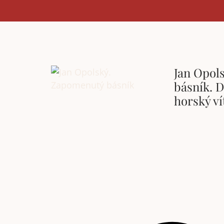
Jan Opol
básník. D
horský ví