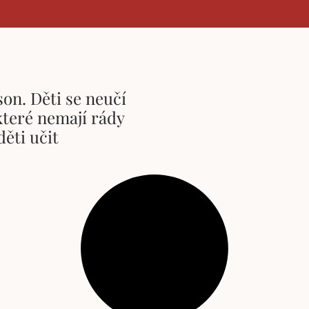
son. Děti se neučí
které nemají rády
děti učit