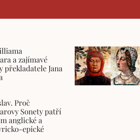
illiama
ara a zajímavé
 překladatele Jana
a
slav. Proč
arovy Sonety patří
ům anglické a
yricko-epické