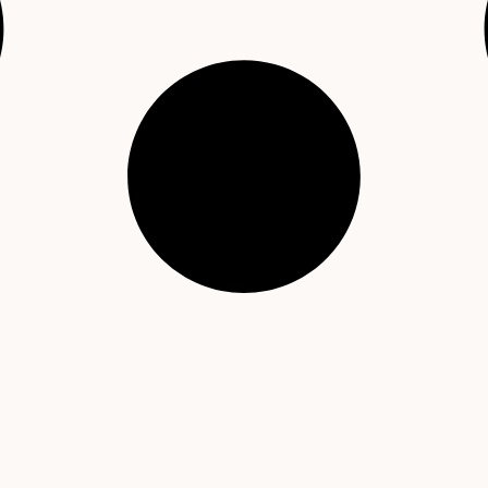
t © 2001 – 2026 Čítárny. Všechna práva vyhrazena. Existujem