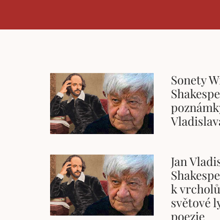
Sonety W
Shakespe
poznámky
Vladislav
Jan Vladi
Shakespe
k vrchol
světové l
poezie