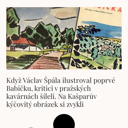
Když Václav Špála ilustroval poprvé
Babičku, kritici v pražských
kavárnách šíleli. Na Kašparův
kýčovitý obrázek si zvykli