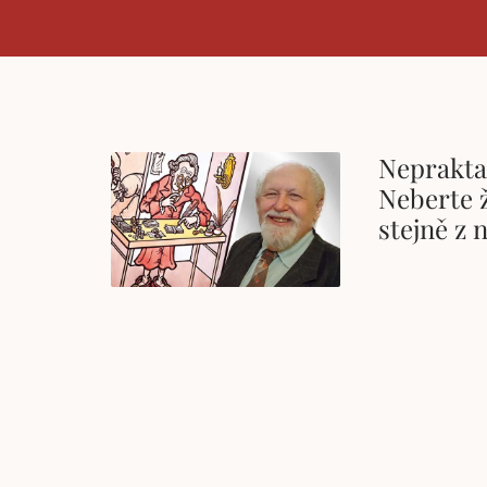
Neprakta 
Neberte ž
stejně z 