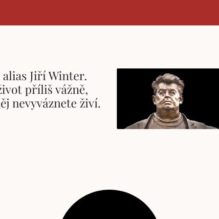
alias Jiří Winter.
ivot příliš vážně,
něj nevyváznete živí.