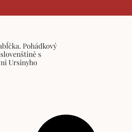
jabĺčka. Pohádkový
slovenštině s
emi Ursinyho