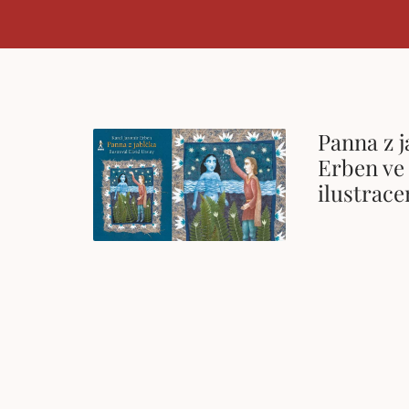
Panna z 
Erben ve 
ilustrac