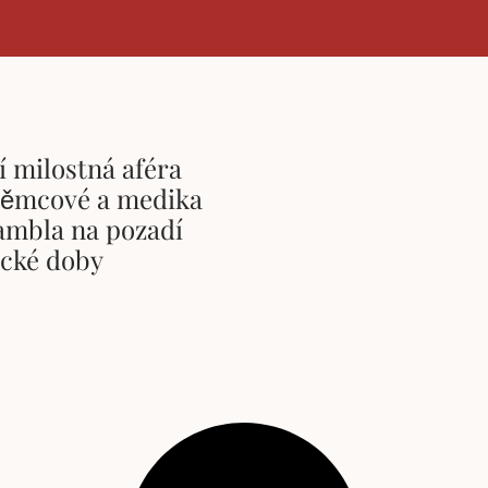
í milostná aféra
ěmcové a medika
ambla na pozadí
cké doby