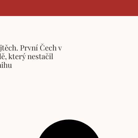
jtěch. První Čech v
ě, který nestačil
nihu