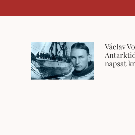
Václav Vo
Antarktid
napsat k