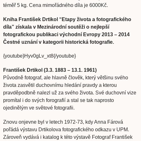
téměř 5 kg. Cena mimořádného díla je 6000Kč.
Kniha František Drtikol “Etapy života a fotografického
díla” získala v Mezinárodní soutěži o nejlepší
fotografickou publikaci východní Evropy 2013 – 2014
Čestné uznání v kategorii historická fotografie.
{youtube}Hyv0gLv_xt8{/youtube}
František Drtikol (3.3. 1883 – 13.1. 1961)
Původně fotograf, ale hlavně člověk, který většinu svého
života zasvětil duchovnímu hledání pravdy a kterou
pravděpodbně nalezl už za svého života. Své duchovní vize
promítal i do svých forografií a stal se tak naprosto
ojedinělým ve světové fotografii.
Znovu onjevne byl v letech 1972-73, kdy Anna Fárová
pořádá výstavu Drtikolova fotografického odkazu v UPM.
Zároveň vydává i katalog k této výstavě Fotograf František