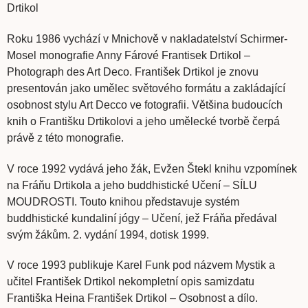
Drtikol
Roku 1986 vychází v Mnichově v nakladatelství Schirmer-
Mosel monografie Anny Fárové Frantisek Drtikol –
Photograph des Art Deco. František Drtikol je znovu
presentován jako umělec světového formátu a zakládající
osobnost stylu Art Decco ve fotografii. Většina budoucích
knih o Františku Drtikolovi a jeho umělecké tvorbě čerpá
právě z této monografie.
V roce 1992 vydává jeho žák, Evžen Štekl knihu vzpomínek
na Fráňu Drtikola a jeho buddhistické Učení – SÍLU
MOUDROSTI. Touto knihou představuje systém
buddhistické kundaliní jógy – Učení, jež Fráňa předával
svým žákům. 2. vydání 1994, dotisk 1999.
V roce 1993 publikuje Karel Funk pod názvem Mystik a
učitel František Drtikol nekompletní opis samizdatu
Františka Heina František Drtikol – Osobnost a dílo.