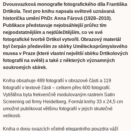
Dvousvazková monografie fotografického díla Františka
Drtikola. Text pro knihu napsala světově uznávaná
historička umění PhDr. Anna Fárová (1928–2010).
Publikace představuje nejobsáhlejší průřez tím
nejpodstatnějším a nejdůležitějším, co ve své
fotografické tvorbě Drtikol vytvořil. Obrazový materiál
byl čerpán především ze sbírky Uměleckoprůmyslového
musea v Praze (které vlastní největší sbírku Drtikolových
fotografií na světě) a také z některých významných
soukromých sbírek.
Kniha obsahuje 489 fotografií v obrazové části a 119
fotografií v textové části – celkem přes 600 fotografií.
Vytištěna byla frekvenčně modulovaným rastrem Satin
Screening od firmy Heidelberg. Formát knihy 33 x 24,5 cm
umožnil publikovat většinu fotografií v jejich skutečné
velikosti.
Kniha o dvou svazcích včetně elegantního pouzdra váží