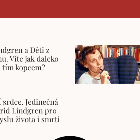
ndgren a Děti z
u. Víte jak daleko
s tím kopcem?
í srdce. Jedinečná
trid Lindgren pro
yslu života i smrti