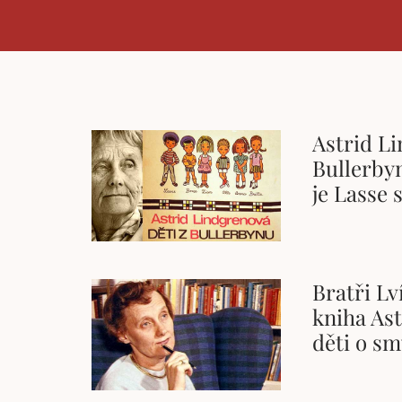
Astrid Li
Bullerbyn
je Lasse 
Bratři Lv
kniha As
děti o sm