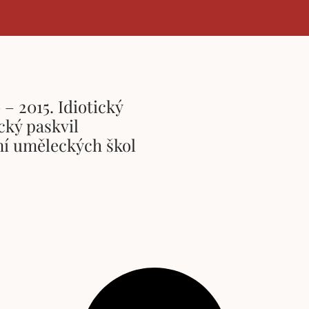
– 2015. Idiotický
ický paskvil
í uměleckých škol