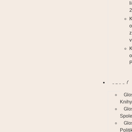
l
K
z
v
K
P
GLOSY
Glo
Knih
Glo
Spole
Glo
Politi