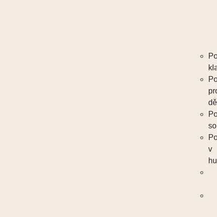
dě
POE
Po
kl
Po
pr
dě
Po
so
Po
v
h
Po
kl
Po
pr