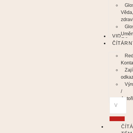
Glo
Věda
zdrav
Glo
Uměn
VIDEO
ČÍTÁRN
Red
Konta
Zaj
odka
Výr
/
Autoř
ČÍT