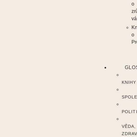
o
zr
vá
Kn
o
Pr
GLO
KNIHY
SPOL
POLIT
VĚDA,
ZDRAV