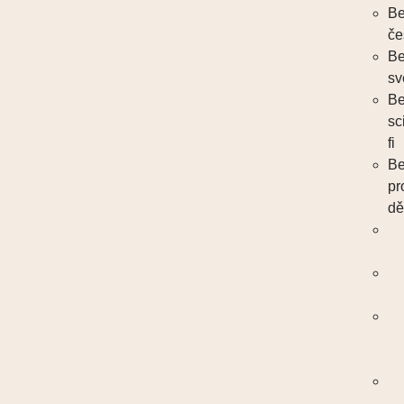
Be
če
Be
sv
Be
sc
fi
Be
pr
dě
Be
če
Be
sv
Be
sc
fi
Be
pr