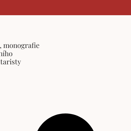
a, monografie
ního
aristy