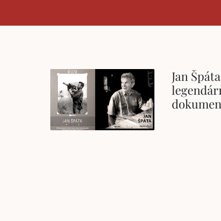
Jan Špát
legendár
dokument