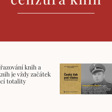
yřazování knih a
nih je vždy začátek
cí totality