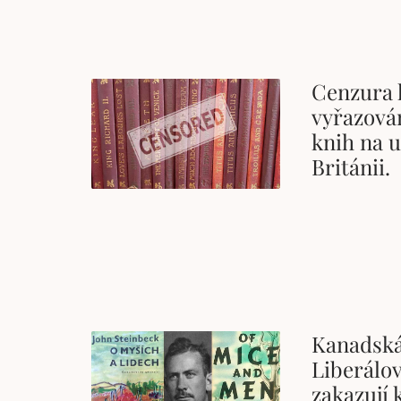
Cenzura 
vyřazová
knih na u
Británii.
Kanadská
Liberálov
zakazují 