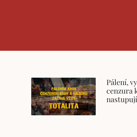
Pálení, v
cenzura k
nastupují