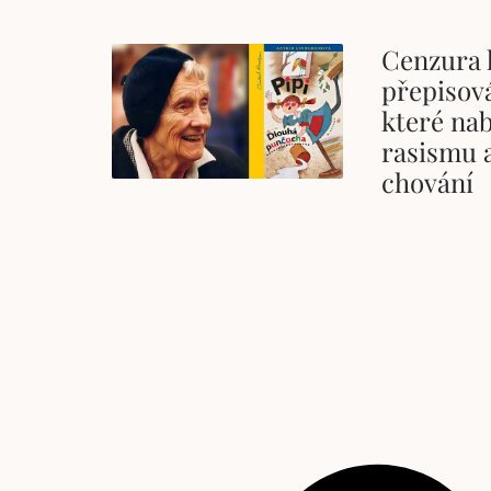
Cenzura k
přepisová
které nab
rasismu 
chování