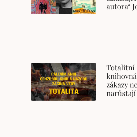
autora“ 
Totalitní
knihovná
zákazy n
narůstají