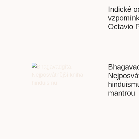
Indické o
vzpomínky
Octavio 
Bhagavad
Nejposvát
hinduismu
mantrou