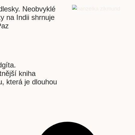
dlesky. Neobvyklé
 na Indii shrnuje
Paz
gíta.
nější kniha
, která je dlouhou