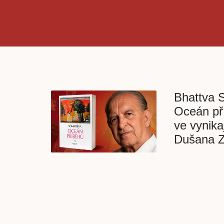
Bhattva 
Oceán pří
ve vynika
Dušana Z