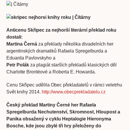
Anticenu Skřipec za nejhorší literární překlad roku
dostali:
Martina Černá
za překlady několika divadelních her
argentinských dramatiků Rafaela Spregelburda a
Eduarda Pavlovskyho a
Petr Polák
za plagiát starších překladů klasických děl
Charlotte Brontëové a Roberta E. Howarda.
Cenu Skřipec udělila Obec překladatelů v rámci veletrhu
Svět knihy 2014.
http://www.obecprekladatelu.cz
Český překlad Martiny Černé her Rafaela
Spregelburda Nechutenství, Skromnost, Hloupost a
Panika obsažený v cyklu Heptalogie Hieronyma
Bosche, kde jsou zbylé tři hry přeloženy do