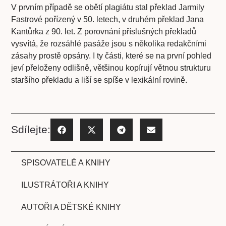
V prvním případě se obětí plagiátu stal překlad Jarmily
Fastrové pořízený v 50. letech, v druhém překlad Jana
Kantůrka z 90. let. Z porovnání příslušných překladů
vysvítá, že rozsáhlé pasáže jsou s několika redakčními
zásahy prostě opsány. I ty části, které se na první pohled
jeví přeloženy odlišně, většinou kopírují větnou strukturu
staršího překladu a liší se spíše v lexikální rovině.
Sdílejte:
SPISOVATELÉ A KNIHY
ILUSTRÁTOŘI A KNIHY
AUTOŘI A DĚTSKÉ KNIHY