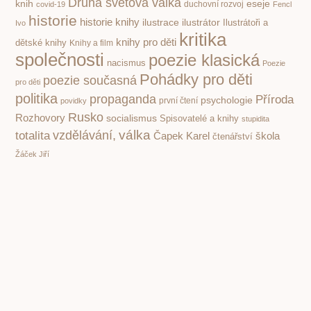
Druhá světová válka
knih
eseje
covid-19
duchovní rozvoj
Fencl
historie
historie knihy
ilustrace
ilustrátor
Ilustrátoři a
Ivo
kritika
knihy pro děti
dětské knihy
Knihy a film
společnosti
poezie klasická
nacismus
Poezie
Pohádky pro děti
poezie současná
pro děti
politika
propaganda
Příroda
psychologie
první čtení
povidky
Rusko
Rozhovory
socialismus
Spisovatelé a knihy
stupidita
válka
vzdělávání,
totalita
Čapek Karel
škola
čtenářství
Žáček Jiří
PREVIOUS
NEXT
Francouzsko-český spisovatel Milan Kundera obdržel cenu Prix de la Bibliothèque nationale de France
Skřipec za rok 2003. Iva Pekárková dostala cenu za vůbec nejhorší překlad