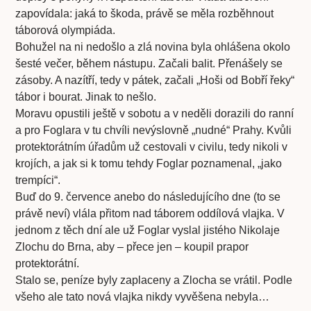
zapovídala: jaká to škoda, právě se měla rozběhnout
táborová olympiáda.
Bohužel na ni nedošlo a zlá novina byla ohlášena okolo
šesté večer, během nástupu. Začali balit. Přenášely se
zásoby. A nazítří, tedy v pátek, začali „Hoši od Bobří řeky“
tábor i bourat. Jinak to nešlo.
Moravu opustili ještě v sobotu a v neděli dorazili do ranní
a pro Foglara v tu chvíli nevýslovně „nudné“ Prahy. Kvůli
protektorátním úřadům už cestovali v civilu, tedy nikoli v
krojích, a jak si k tomu tehdy Foglar poznamenal, „jako
trempíci“.
Buď do 9. července anebo do následujícího dne (to se
právě neví) vlála přitom nad táborem oddílová vlajka. V
jednom z těch dní ale už Foglar vyslal jistého Nikolaje
Zlochu do Brna, aby – přece jen – koupil prapor
protektorátní.
Stalo se, peníze byly zaplaceny a Zlocha se vrátil. Podle
všeho ale tato nová vlajka nikdy vyvěšena nebyla…