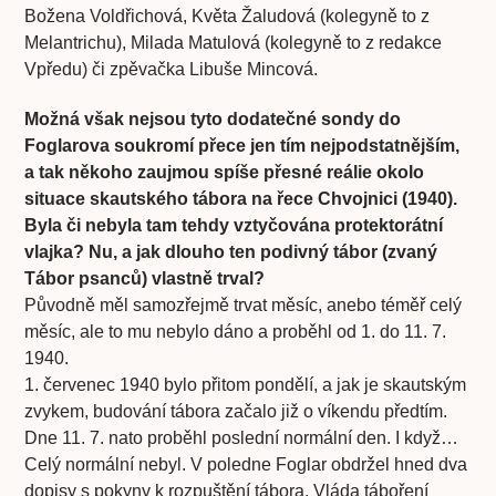
Božena Voldřichová, Květa Žaludová (kolegyně to z
Melantrichu), Milada Matulová (kolegyně to z redakce
Vpředu) či zpěvačka Libuše Mincová.
Možná však nejsou tyto dodatečné sondy do
Foglarova soukromí přece jen tím nejpodstatnějším,
a tak někoho zaujmou spíše přesné reálie okolo
situace skautského tábora na řece Chvojnici (1940).
Byla či nebyla tam tehdy vztyčována protektorátní
vlajka? Nu, a jak dlouho ten podivný tábor (zvaný
Tábor psanců) vlastně trval?
Původně měl samozřejmě trvat měsíc, anebo téměř celý
měsíc, ale to mu nebylo dáno a proběhl od 1. do 11. 7.
1940.
1. červenec 1940 bylo přitom pondělí, a jak je skautským
zvykem, budování tábora začalo již o víkendu předtím.
Dne 11. 7. nato proběhl poslední normální den. I když…
Celý normální nebyl. V poledne Foglar obdržel hned dva
dopisy s pokyny k rozpuštění tábora. Vláda táboření