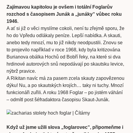
Zajímavou kapitolou je ovšem i totální Foglarův
rozchod s časopisem Junák a „junáky“ vůbec roku
1946.
A ať si již o věci myslíme cokoli, není tu zřejmě sporu, že
ho do Vpředu odlákaly peníze. Lepší nabídka. A skauti,
anebo tedy mnozí, mu to již nikdy neodpustili. Znovu se
to projevilo například v roce 1968, kdy byla kritizována
Burianova obálka Hochů od Bobří řeky, na které si dva
hrdinové autorových snů nepodávají po skautsku levice,
nýbrž pravice.
A Rikitan navíc má za pasem zcela skauty zapovězenou
dýku! Nu, a po skautských krojích… taky ni tuchy. Mnozí
funkcionáři zuřili. A roku 1968 Foglar – po jistém váhání
– odmítl post šéfradaktora časopisu Skaut-Junák.
Když už jsme užili slova „foglarovec“, připomeňme i