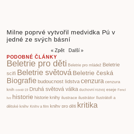
Milne poprvé vytvořil medvidka Pú v
jedné ze svých básní
« Zpět
Další »
PODOBNÉ ČLÁNKY
Beletrie pro děti
Beletrie
Beletrie pro mládež
Beletrie světová
Beletrie česká
scifi
Biografie
cenzura
budoucnost lidstva
cenzura
Druhá světová válka
knih
eseje
covid-19
duchovní rozvoj
Fencl
historie
historie knihy
ilustrace
ilustrátor
Ilustrátoři a
Ivo
kritika
knihy pro děti
dětské knihy
Knihy a film
společnosti
poezie klasická
nacismus
Poezie
Pohádky pro děti
poezie současná
pro děti
politika
propaganda
Příroda
psychologie
první čtení
povidky