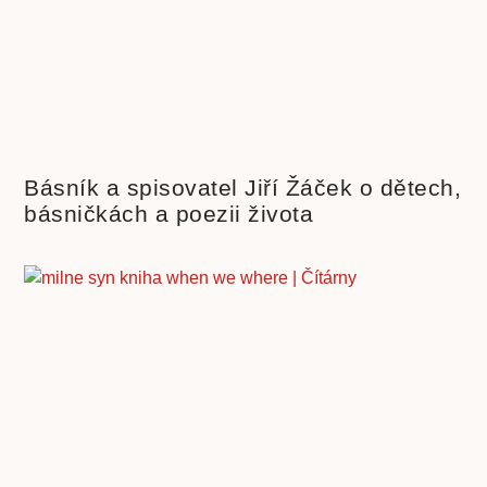
Básník a spisovatel Jiří Žáček o dětech,
básničkách a poezii života