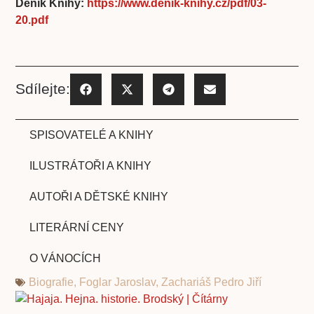
Deník Knihy:
https://www.denik-knihy.cz/pdf/03-
20.pdf
Sdílejte:
SPISOVATELÉ A KNIHY
ILUSTRÁTOŘI A KNIHY
AUTOŘI A DĚTSKÉ KNIHY
LITERÁRNÍ CENY
O VÁNOCÍCH
Biografie
,
Foglar Jaroslav
,
Zachariáš Pedro Jiří