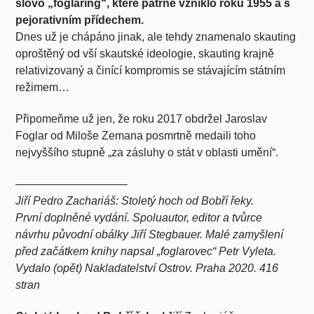
slovo „foglaring“, které patrně vzniklo roku 1955 a s
pejorativním přídechem.
Dnes už je chápáno jinak, ale tehdy znamenalo skauting
oproštěný od vší skautské ideologie, skauting krajně
relativizovaný a činící kompromis se stávajícím státním
režimem…
Připomeňme už jen, že roku 2017 obdržel Jaroslav
Foglar od Miloše Zemana posmrtně medaili toho
nejvyššího stupně „za zásluhy o stát v oblasti umění“.
——————————
Jiří Pedro Zachariáš: Stoletý hoch od Bobří řeky.
První doplněné vydání. Spoluautor, editor a tvůrce
návrhu původní obálky Jiří Stegbauer. Malé zamyšlení
před začátkem knihy napsal „foglarovec“ Petr Vyleta.
Vydalo (opět) Nakladatelství Ostrov. Praha 2020. 416
stran