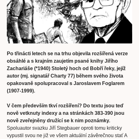
Po třinácti letech se na trhu objevila rozšířená verze
obsáhlé a s krajním zaujetím psané knihy Jiřího
Zachariáše (*1940) Stoletý hoch od Bobří řeky, jejíž
autor (mj. signatář Charty 77) během svého života
opakovaně spolupracoval s Jaroslavem Foglarem
(1907-1999).
V čem především tkví rozšíření? Do textu jsou teď
nově vetknuty indexy a na stránkách 383-390 jsou
nově zveřejněny družící se k nim poznámky.
Spoluautor svazku Jiří Stegbauer oproti tomu kriticky
vypustil svou ne již ve všem aktuální závěrečnou stať A