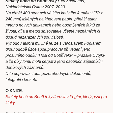
Stoletý hoch od Bobří řeky /
Jiří Zachariáš,
Nakladatelství Ostrov 2007, 2020
Na téměř 400 stranách většího knižního formátu (170 x
240 mm) tištěných na křídovém papíru přináší autor
mnoho nových unikátních nebo opomíjených faktů ze
života, díla a metod spisovatele včetně neznámých či
dosud nezařazených souvislostí.
Výhodou autora mj. jiné je, že s Jaroslavem Foglarem
dlouhodobě úzce spolupracoval při vedení jeho
proslulého oddílu “Hoši od Bobří řeky” – pražské Dvojky
a že díky tomu mohl čerpat z jeho osobních zápisníků i
deníkových záznamů.
Dílo doprovází řada pozoruhodných dokumentů,
fotografií i kreseb.
O KNIZE:
Stoletý hoch od Bobří řeky Jaroslav Foglar, který psal pro
kluky