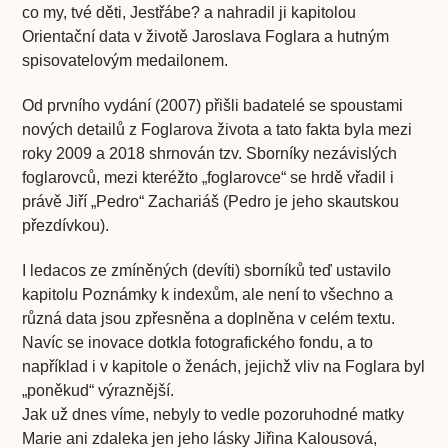
co my, tvé děti, Jestřábe? a nahradil ji kapitolou
Orientační data v životě Jaroslava Foglara a hutným
spisovatelovým medailonem.
Od prvního vydání (2007) přišli badatelé se spoustami
nových detailů z Foglarova života a tato fakta byla mezi
roky 2009 a 2018 shrnován tzv. Sborníky nezávislých
foglarovců, mezi kteréžto „foglarovce“ se hrdě vřadil i
právě Jiří „Pedro“ Zachariáš (Pedro je jeho skautskou
přezdívkou).
I ledacos ze zmíněných (devíti) sborníků teď ustavilo
kapitolu Poznámky k indexům, ale není to všechno a
různá data jsou zpřesněna a doplněna v celém textu.
Navíc se inovace dotkla fotografického fondu, a to
například i v kapitole o ženách, jejichž vliv na Foglara byl
„poněkud“ výraznější.
Jak už dnes víme, nebyly to vedle pozoruhodné matky
Marie ani zdaleka jen jeho lásky Jiřina Kalousová,