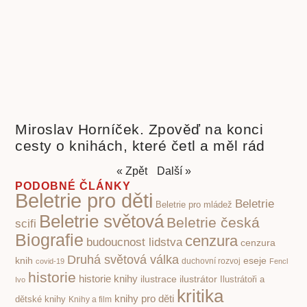
Miroslav Horníček. Zpověď na konci
cesty o knihách, které četl a měl rád
« Zpět
Další »
PODOBNÉ ČLÁNKY
Beletrie pro děti
Beletrie
Beletrie pro mládež
Beletrie světová
Beletrie česká
scifi
Biografie
cenzura
budoucnost lidstva
cenzura
Druhá světová válka
knih
eseje
covid-19
duchovní rozvoj
Fencl
historie
historie knihy
ilustrace
ilustrátor
Ilustrátoři a
Ivo
kritika
knihy pro děti
dětské knihy
Knihy a film