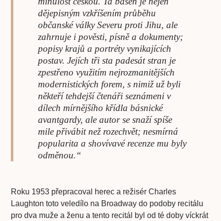
minulost českou. Ta báseň je nejen
dějepisným vzkříšením průběhu
občanské války Severu proti Jihu, ale
zahrnuje i pověsti, písně a dokumenty;
popisy krajů a portréty vynikajících
postav. Jejích tři sta padesát stran je
zpestřeno využitím nejrozmanitějších
modernistických forem, s nimiž už byli
někteří tehdejší čtenáři seznámeni v
dílech mírnějšího křídla básnické
avantgardy, ale autor se snaží spíše
mile přivábit než rozechvět; nesmírná
popularita a shovívavé recenze mu byly
odměnou.“
Roku 1953 přepracoval herec a režisér Charles
Laughton toto veledílo na Broadway do podoby recitálu
pro dva muže a ženu a tento recitál byl od té doby víckrát