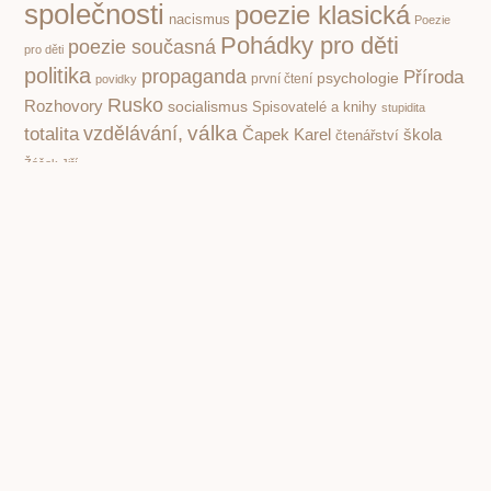
společnosti
poezie klasická
nacismus
Poezie
Pohádky pro děti
poezie současná
pro děti
politika
propaganda
Příroda
psychologie
první čtení
povidky
Rusko
Rozhovory
socialismus
Spisovatelé a knihy
stupidita
válka
vzdělávání,
totalita
Čapek Karel
škola
čtenářství
Žáček Jiří
PREVIOUS
NEXT
Otevřený deník Jana Vladislava. Opravdu jedinečný dokument doby
J. R. R. Tolkien. Proč naruživí čtenáři i nečtenáři jeho knihy milují