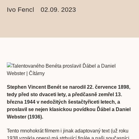
Ivo Fencl
02.09. 2023
Stephen Vincent Benét se narodil 22. července 1898,
tedy před sto dvaceti lety, a předčasně zemřel 13.
března 1944 v nedožitých šestačtyřiceti letech, a
proslavil se nejen klasickou povídkou Ďábel a Daniel
Webster (1936).
Tento mnohokrát filmem i jinak adaptovaný text (už roku
1938 vznikla opera) má strhující finále a naši současníci