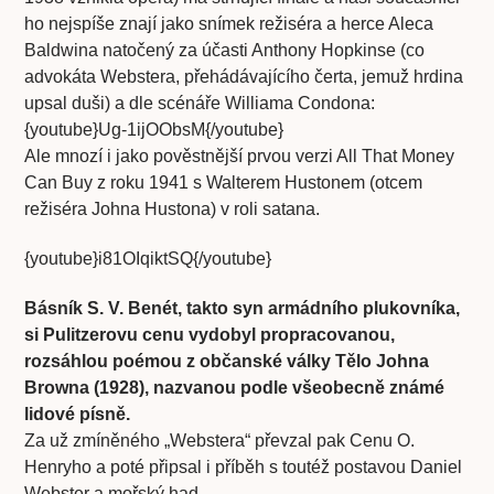
ho nejspíše znají jako snímek režiséra a herce Aleca
Baldwina natočený za účasti Anthony Hopkinse (co
advokáta Webstera, přehádávajícího čerta, jemuž hrdina
upsal duši) a dle scénáře Williama Condona:
{youtube}Ug-1ijOObsM{/youtube}
Ale mnozí i jako pověstnější prvou verzi All That Money
Can Buy z roku 1941 s Walterem Hustonem (otcem
režiséra Johna Hustona) v roli satana.
{youtube}i81OIqiktSQ{/youtube}
Básník S. V. Benét, takto syn armádního plukovníka,
si Pulitzerovu cenu vydobyl propracovanou,
rozsáhlou poémou z občanské války Tělo Johna
Browna (1928), nazvanou podle všeobecně známé
lidové písně.
Za už zmíněného „Webstera“ převzal pak Cenu O.
Henryho a poté připsal i příběh s toutéž postavou Daniel
Webster a mořský had.