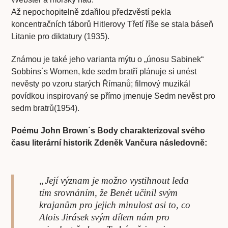
Až nepochopitelně zdařilou předzvěstí pekla
koncentračních táborů Hitlerovy Třetí říše se stala báseň
Litanie pro diktatury (1935).
Známou je také jeho varianta mýtu o „únosu Sabinek“
Sobbins´s Women, kde sedm bratří plánuje si unést
nevěsty po vzoru starých Římanů; filmový muzikál
povídkou inspirovaný se přímo jmenuje Sedm nevěst pro
sedm bratrů(1954).
Poému John Brown´s Body charakterizoval svého
času literární historik Zdeněk Vančura následovně:
„Její význam je možno vystihnout leda
tím srovnáním, že Benét učinil svým
krajanům pro jejich minulost asi to, co
Alois Jirásek svým dílem nám pro