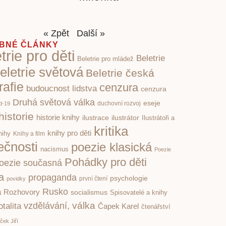
« Zpět
Další »
BNÉ ČLÁNKY
trie pro děti
Beletrie
Beletrie pro mládež
eletrie světová
Beletrie česká
rafie
cenzura
budoucnost lidstva
cenzura
Druhá světová válka
eseje
d-19
duchovní rozvoj
historie
historie knihy
ilustrace
ilustrátor
Ilustrátoři a
kritika
knihy pro děti
nihy
Knihy a film
ečnosti
poezie klasická
nacismus
Poezie
Pohádky pro děti
oezie současná
ka
propaganda
psychologie
první čtení
povidky
Rusko
a
Rozhovory
socialismus
Spisovatelé a knihy
válka
vzdělávání,
otalita
Čapek Karel
čtenářství
ček Jiří