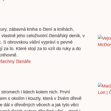
tury, zábavná kniha o čtení a knihách,
o vlastně jeho celoživotní čtenářský deník, v
. S obrovskou vášní vypráví o pevné
í za to. Které stojí za to vzít do ruky a do
knihovně.
 všechny čtenáře
 stromech i lidech kolem nich. První
em s okolím i kouzly, která v živém dřevě
je dál v dřevěných věcech a jak tyto věci