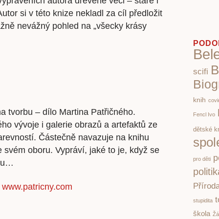
 vyprávěních autora dřevěné věci – staré i
tor si v této knize nekladl za cíl předložit
vážně nevážný pohled na „všecky krásy
PODO
Bele
B
scifi
Biog
knih
covi
 tvorbu – dílo Martina Patřičného.
Fencl Ivo
ho vývoje i galerie obrazů a artefaktů ze
dětské k
barevností. Částečně navazuje na knihu
spol
 svém oboru. Vypráví, jaké to je, když se
p
pro děti
olu…
politi
Přírod
–
www.patricny.com
t
stupidita
škola
Žá