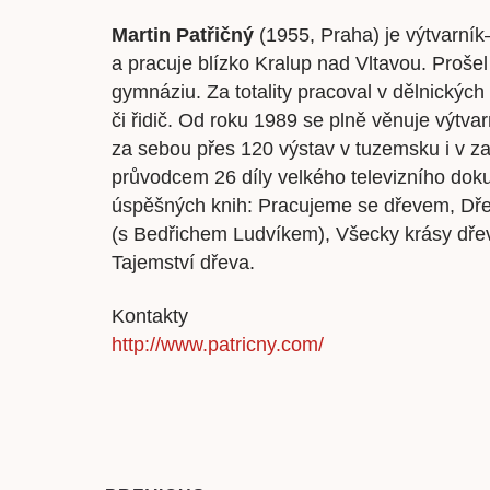
Martin Patřičný
(1955, Praha) je výtvarník
a pracuje blízko Kralup nad Vltavou. Prošel
gymnáziu. Za totality pracoval v dělnických
či řidič. Od roku 1989 se plně věnuje výtva
za sebou přes 120 výstav v tuzemsku i v z
průvodcem 26 díly velkého televizního do
úspěšných knih: Pracujeme se dřevem, Dře
(s Bedřichem Ludvíkem), Všecky krásy dřeva
Tajemství dřeva.
Kontakty
http://www.patricny.com/