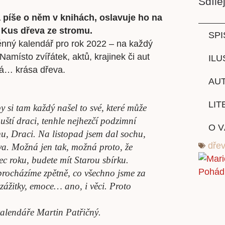
Sdílej
a píše o něm v knihách, oslavuje ho na
 Kus dřeva ze stromu.
SPI
ěnný kalendář pro rok 2022 – na každý
amísto zvířátek, aktů, krajinek či aut
ILU
ná… krása dřeva.
AUT
LIT
y si tam každý našel to své, které může
ouští draci, tenhle nejhezčí podzimní
O 
, Draci. Na listopad jsem dal sochu,
dře
eva. Možná jen tak, možná proto, že
ec roku, budete mít Starou sbírku.
 procházíme zpětně, co všechno jsme za
y, zážitky, emoce… ano, i věci. Proto
alendáře Martin Patřičný.