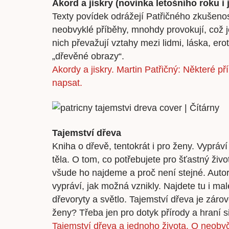
Akord a jiskry (novinka letošního roku i 
Texty povídek odrážejí Patřičného zkušenos
neobvyklé příběhy, mnohdy provokují, což
nich převažují vztahy mezi lidmi, láska, ero
„dřevěné obrazy“.
Akordy a jiskry. Martin Patřičný: Některé př
napsat.
Tajemství dřeva
Kniha o dřevě, tentokrát i pro ženy. Vypráví
těla. O tom, co potřebujete pro šťastný ži
všude ho najdeme a proč není stejné. Autor
vypráví, jak možná vznikly. Najdete tu i mal
dřevoryty a světlo. Tajemství dřeva je zárove
ženy? Třeba jen pro dotyk přírody a hraní si
Tajemství dřeva a jednoho života. O neoby