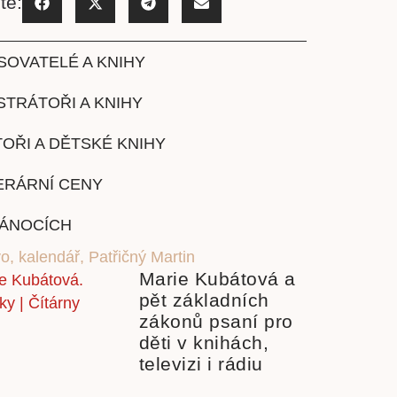
te:
SOVATELÉ A KNIHY
STRÁTOŘI A KNIHY
OŘI A DĚTSKÉ KNIHY
ERÁRNÍ CENY
VÁNOCÍCH
vo
,
kalendář
,
Patřičný Martin
Marie Kubátová a
pět základních
zákonů psaní pro
děti v knihách,
televizi i rádiu