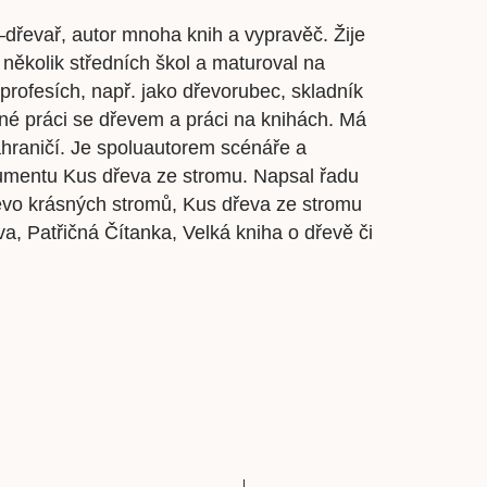
–dřevař, autor mnoha knih a vypravěč. Žije
 několik středních škol a maturoval na
 profesích, např. jako dřevorubec, skladník
rné práci se dřevem a práci na knihách. Má
ahraničí. Je spoluautorem scénáře a
kumentu Kus dřeva ze stromu. Napsal řadu
vo krásných stromů, Kus dřeva ze stromu
, Patřičná Čítanka, Velká kniha o dřevě či