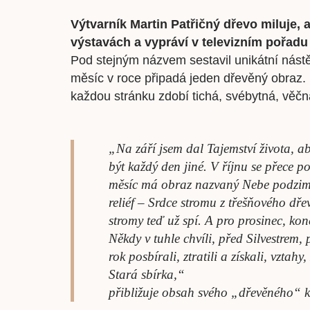
Výtvarník Martin Patřičný dřevo miluje, 
výstavách a vypráví v televizním pořadu
Pod stejným názvem sestavil unikátní nást
měsíc v roce připadá jeden dřevěný obraz. N
každou stránku zdobí tichá, svébytná, věč
„Na září jsem dal Tajemství života, ab
být každý den jiné. V říjnu se přece p
měsíc má obraz nazvaný Nebe podzimu
reliéf – Srdce stromu z třešňového dř
stromy teď už spí. A pro prosinec, kon
Někdy v tuhle chvíli, před Silvestrem,
rok posbírali, ztratili a získali, vztah
Stará sbírka,“
přibližuje obsah svého „dřevěného“ k