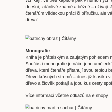
vznikají. Ve třetí kapitole pak v humorných
dnešní, zdánlivě známé a běžné – ožívají. Au
čtenářům vědeckou práci či příručku, ale 
dřeva“.
Monografie
Kniha je přátelským a zaujatým pohledem na
Součástí monografie je náčrt jeho umělecké
dřeva, které čtenáře přitahují svou teplou 
Dřevo krásných stromů – dnes již klasiku ve
dřevo a člověk potkají a jdou kus cesty sp
Více informací včetně odkazů na e-shopy 