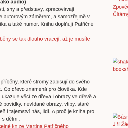
jako audio)
ti, sny a představy, zpracovávají
 je autorovým záměrem, a samozřejmě v
tika a také humor. Knihu doplňují Patřičné
íběhy se tak dlouho vracejí, až je musíte
 příběhy, které stromy zapisují do svého
vot. Co dřevo znamená pro člověka. Kde
 ukazuje věci ze dřeva i obrazy ve dřevě a
é povídky, nevídané obrazy, vtipy, staré
ň i tajemství nás, lidí. A proč je kniha pro
 s dětmi.
čejné knize Martina Patřičného