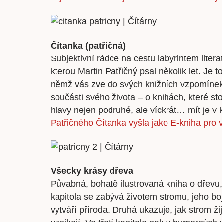
Čítanka (patřičná)
Subjektivní rádce na cestu labyrintem litera
kterou Martin Patřičný psal několik let. Je t
němž vás zve do svých knižních vzpomínek
součásti svého života – o knihách, které stoj
hlavy nejen podruhé, ale víckrát… mít je v 
Patřičného Čítanka vyšla jako E-kniha pro
Všecky krásy dřeva
Půvabná, bohatě ilustrovaná kniha o dřevu,
kapitola se zabývá životem stromu, jeho boj
vytváří příroda. Druhá ukazuje, jak strom ži