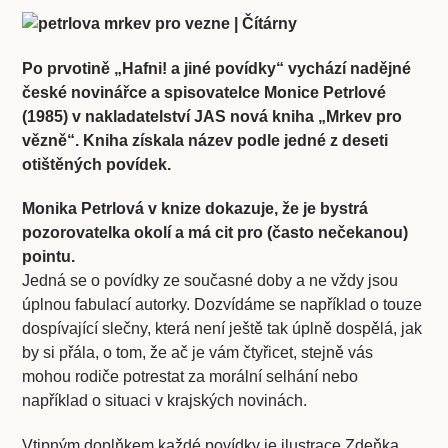
Po prvotině „Hafni! a jiné povídky“ vychází nadějné
české novinářce a spisovatelce Monice Petrlové
(1985) v nakladatelství JAS nová kniha „Mrkev pro
vězně“. Kniha získala název podle jedné z deseti
otištěných povídek.
Monika Petrlová v knize dokazuje, že je bystrá
pozorovatelka okolí a má cit pro (často nečekanou)
pointu.
Jedná se o povídky ze současné doby a ne vždy jsou
úplnou fabulací autorky. Dozvídáme se například o touze
dospívající slečny, která není ještě tak úplně dospělá, jak
by si přála, o tom, že ač je vám čtyřicet, stejně vás
mohou rodiče potrestat za morální selhání nebo
například o situaci v krajských novinách.
Vtipným doplňkem každé povídky je ilustrace Zdeňka