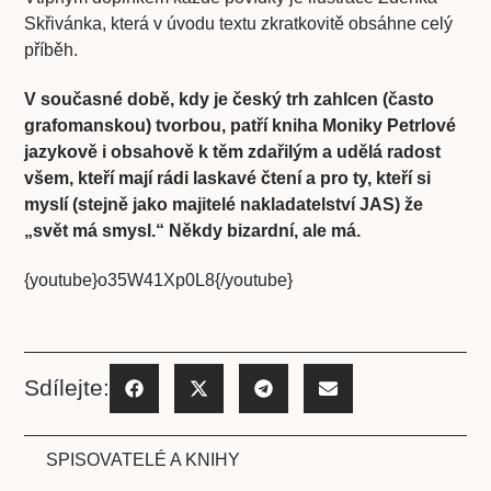
Skřivánka, která v úvodu textu zkratkovitě obsáhne celý
příběh.
V současné době, kdy je český trh zahlcen (často
grafomanskou) tvorbou, patří kniha Moniky Petrlové
jazykově i obsahově k těm zdařilým a udělá radost
všem, kteří mají rádi laskavé čtení a pro ty, kteří si
myslí (stejně jako majitelé nakladatelství JAS) že
„svět má smysl.“ Někdy bizardní, ale má.
{youtube}o35W41Xp0L8{/youtube}
Sdílejte:
SPISOVATELÉ A KNIHY