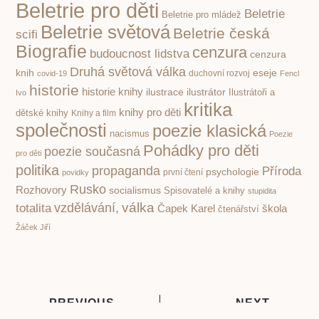
Beletrie pro děti
Beletrie
Beletrie pro mládež
Beletrie světová
Beletrie česká
scifi
Biografie
cenzura
budoucnost lidstva
cenzura
Druhá světová válka
knih
eseje
covid-19
duchovní rozvoj
Fencl
historie
historie knihy
ilustrace
ilustrátor
Ilustrátoři a
Ivo
kritika
knihy pro děti
dětské knihy
Knihy a film
společnosti
poezie klasická
nacismus
Poezie
Pohádky pro děti
poezie současná
pro děti
politika
propaganda
Příroda
psychologie
první čtení
povidky
Rusko
Rozhovory
socialismus
Spisovatelé a knihy
stupidita
válka
vzdělávání,
totalita
Čapek Karel
škola
čtenářství
Žáček Jiří
PREVIOUS
NEXT