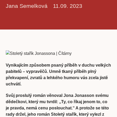
Jana Semelková
11.09. 2023
Vynikajícím způsobem psaný příběh v duchu velkých
pabitelů – vypravěčů. Umně tkaný příběh plný
překvapení, zvratů a lehkého humoru vás zcela jistě
uchvátí.
Svůj proslulý román věnoval Jona Jonasson svému
dědečkovi, který mu tvrdil: „Ty, co říkaj jenom to, co
je pravda, nemá cenu poslouchat.“ A protože se této
rady držel, jeho román Stoletý stařík, který vylezl z