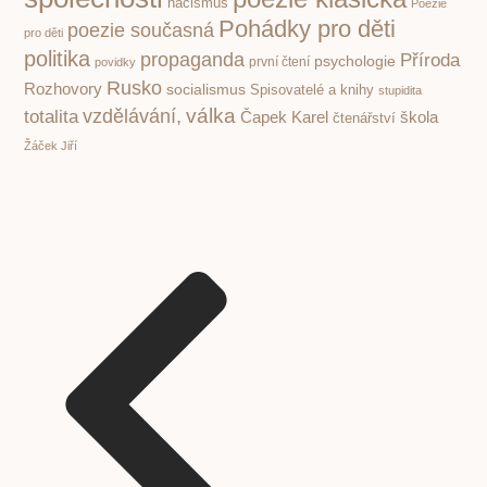
nacismus
Poezie
Pohádky pro děti
poezie současná
pro děti
politika
propaganda
Příroda
psychologie
první čtení
povidky
Rusko
Rozhovory
socialismus
Spisovatelé a knihy
stupidita
válka
vzdělávání,
totalita
Čapek Karel
škola
čtenářství
Žáček Jiří