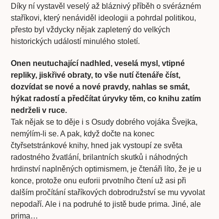
Díky ní vystavěl veselý až bláznivý příběh o svérázném
staříkovi, který nenáviděl ideologii a pohrdal politikou,
přesto byl vždycky nějak zapletený do velkých
historických událostí minulého století.
Onen neutuchající nadhled, veselá mysl, vtipné
repliky, jiskřivé obraty, to vše nutí čtenáře číst,
dozvídat se nové a nové pravdy, nahlas se smát,
hýkat radostí a předčítat úryvky těm, co knihu zatím
nedrželi v ruce.
Tak nějak se to děje i s Osudy dobrého vojáka Švejka,
nemýlím-li se. A pak, když dočte na konec
čtyřsetstránkové knihy, hned jak vystoupí ze světa
radostného žvatlání, brilantních skutků i náhodných
hrdinství naplněných optimismem, je čtenáři líto, že je u
konce, protože onu euforii prvotního čtení už asi při
dalším pročítání staříkových dobrodružství se mu vyvolat
nepodaří. Ale i na podruhé to jistě bude prima. Jiné, ale
prima…