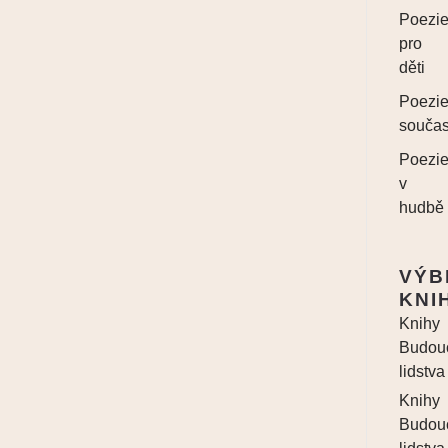
Poezi
pro
děti
Poezi
souča
Poezi
v
hudbě
VÝB
KNI
Knihy
Budou
lidstva
Knihy
Budou