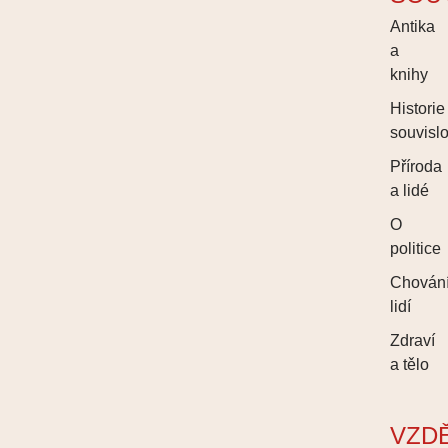
Antika
a
knihy
Historie
souvislo
Příroda
a lidé
O
politice
Chován
lidí
Zdraví
a tělo
VZD