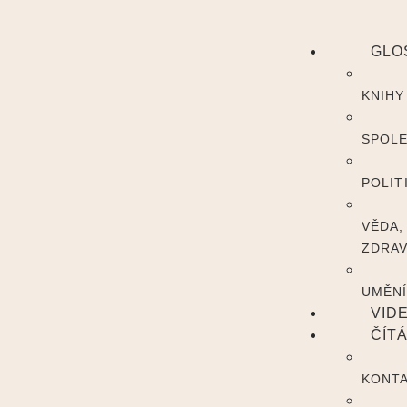
GLO
KNIHY
SPOL
POLIT
VĚDA,
ZDRAV
UMĚN
VID
ČÍT
KONT