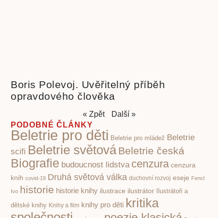
Boris Polevoj. Uvěřitelný příběh
opravdového člověka
« Zpět
Další »
PODOBNÉ ČLÁNKY
Beletrie pro děti
Beletrie
Beletrie pro mládež
Beletrie světová
Beletrie česká
scifi
Biografie
cenzura
budoucnost lidstva
cenzura
Druhá světová válka
knih
eseje
covid-19
duchovní rozvoj
Fencl
historie
historie knihy
ilustrace
ilustrátor
Ilustrátoři a
Ivo
kritika
knihy pro děti
dětské knihy
Knihy a film
společnosti
poezie klasická