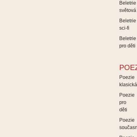
Beletrie
světová
Beletrie
sci-fi
Beletrie
pro děti
POE
Poezie
klasick
Poezie
pro
děti
Poezie
součas