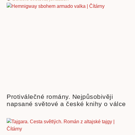
Protiválečné romány. Nejpůsobivěji
napsané světové a české knihy o válce