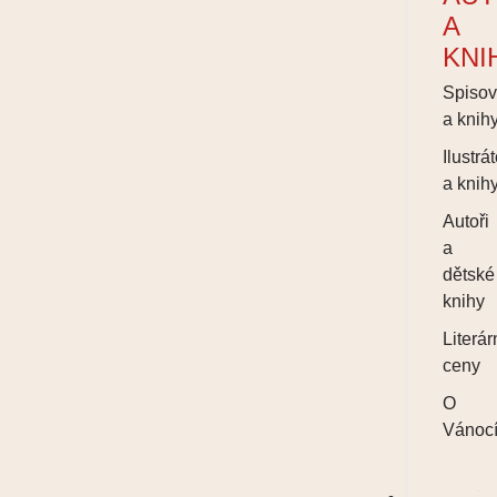
A
KNI
Spisov
a knih
Ilustrát
a knih
Autoři
a
dětské
knihy
Literár
ceny
O
Vánoc