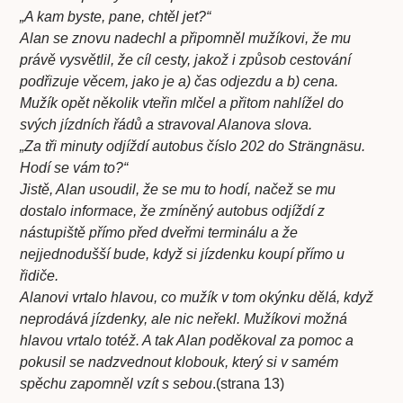
„A kam byste, pane, chtěl jet?“
Alan se znovu nadechl a připomněl mužíkovi, že mu
právě vysvětlil, že cíl cesty, jakož i způsob cestování
podřizuje věcem, jako je a) čas odjezdu a b) cena.
Mužík opět několik vteřin mlčel a přitom nahlížel do
svých jízdních řádů a stravoval Alanova slova.
„Za tři minuty odjíždí autobus číslo 202 do Strängnäsu.
Hodí se vám to?“
Jistě, Alan usoudil, že se mu to hodí, načež se mu
dostalo informace, že zmíněný autobus odjíždí z
nástupiště přímo před dveřmi terminálu a že
nejjednodušší bude, když si jízdenku koupí přímo u
řidiče.
Alanovi vrtalo hlavou, co mužík v tom okýnku dělá, když
neprodává jízdenky, ale nic neřekl. Mužíkovi možná
hlavou vrtalo totéž. A tak Alan poděkoval za pomoc a
pokusil se nadzvednout klobouk, který si v samém
spěchu zapomněl vzít s sebou
.(strana 13)