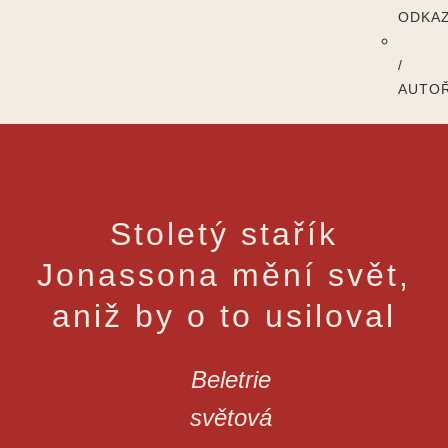
ODKA
/
AUTOŘ
Stoletý stařík
Jonassona mění svět,
aniž by o to usiloval
Beletrie
světová