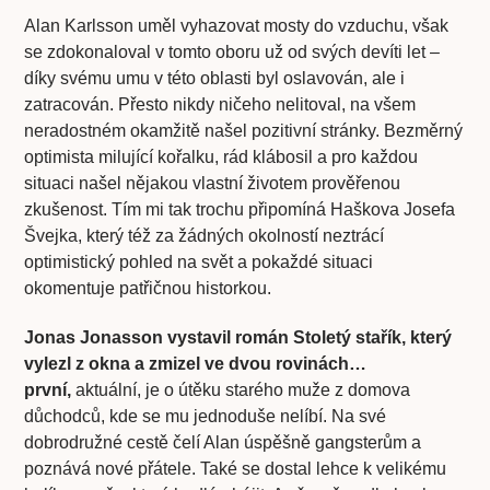
Alan Karlsson uměl vyhazovat mosty do vzduchu, však
se zdokonaloval v tomto oboru už od svých devíti let –
díky svému umu v této oblasti byl oslavován, ale i
zatracován. Přesto nikdy ničeho nelitoval, na všem
neradostném okamžitě našel pozitivní stránky. Bezměrný
optimista milující kořalku, rád klábosil a pro každou
situaci našel nějakou vlastní životem prověřenou
zkušenost. Tím mi tak trochu připomíná Haškova Josefa
Švejka, který též za žádných okolností neztrácí
optimistický pohled na svět a pokaždé situaci
okomentuje patřičnou historkou.
Jonas Jonasson vystavil román Stoletý stařík, který
vylezl z okna a zmizel ve dvou rovinách…
první,
aktuální, je o útěku starého muže z domova
důchodců, kde se mu jednoduše nelíbí. Na své
dobrodružné cestě čelí Alan úspěšně gangsterům a
poznává nové přátele. Také se dostal lehce k velikému