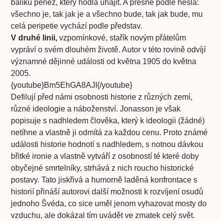
balíku peněz, který hodlá uhájit. A přesně podle hesla:
všechno je, tak jak je a všechno bude, tak jak bude, mu
celá peripetie vychází podle představ.
V druhé linii,
vzpomínkové, stařík novým přátelům
vypráví o svém dlouhém životě. Autor v této rovině odvíjí
významné dějinné události od května 1905 do května
2005.
{youtube}Bm5EhGA8AJI{/youtube}
Defilují před námi osobnosti historie z různých zemí,
různé ideologie a náboženství. Jonasson je však
popisuje s nadhledem člověka, který k ideologii (žádné)
netíhne a vlastně ji odmítá za každou cenu. Proto známé
události historie hodnotí s nadhledem, s notnou dávkou
břitké ironie a vlastně vytváří z osobností té které doby
obyčejné smrtelníky, strhává z nich roucho historické
postavy. Tato jiskřivá a humorně laděná konfrontace s
historií přináší autorovi další možnosti k rozvíjení osudů
jednoho Švéda, co sice uměl jenom vyhazovat mosty do
vzduchu, ale dokázal tím uvádět ve zmatek celý svět.