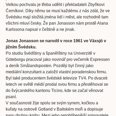
Velkou pochvalu je třeba udělit i překladateli Zbyňkovi
Černíkovi. Díky němu se musí každému z nás zdát, že ve
Švédsku mají složitá jména lidí i měst, ale rozhodně tam
všichni mluví česky. Že pan Jonasson nám prostě Alana
Karlssona napsal v češtině a ne jinak.
Jonas Jonasson se narodil v roce 1961 ve Växsjö v
jižním Švédsku.
Po studiu švédštiny a španělštiny na Univerzitě v
Göteborgu pracoval jako novinář pro večerník Expressen
a deník Smålandsposten. Později byl činný jako
mediální konzultant a založil vlastní poradenskou firmu.
Byl také producentem švédské televize TV4. Po dvaceti
letech ve světě médií prodal svou firmu a přestěhoval se
do švýcarského kantonu Ticino, kde se začal věnovat
psaní.
V současnosti žije spolu se svým synem, kočkou a
kuřaty na ostrově Gotland v Baltském moři a dopisuje
svou druhou knihu. Mezi jeho nejoblíbenější spisovatele