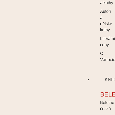
a knihy
Autoři
a
dětské
knihy
Literárn
ceny
O
Vánocí
KNI
BEL
Beletrie
česká