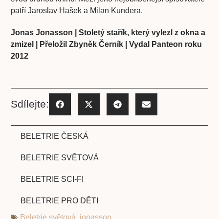
patří Jaroslav Hašek a Milan Kundera.
Jonas Jonasson | Stoletý stařík, který vylezl z okna a
zmizel | Přeložil Zbyněk Černík | Vydal Panteon roku
2012
Sdílejte:
BELETRIE ČESKÁ
BELETRIE SVĚTOVÁ
BELETRIE SCI-FI
BELETRIE PRO DĚTI
Beletrie světová
,
jonasson