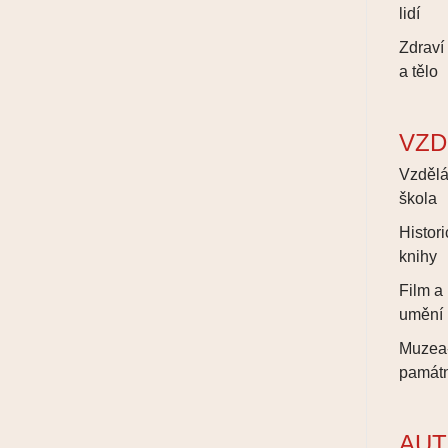
lidí
Zdraví
a tělo
VZD
Vzdělá
škola
Histor
knihy
Film a
umění
Muzea
památn
AUT