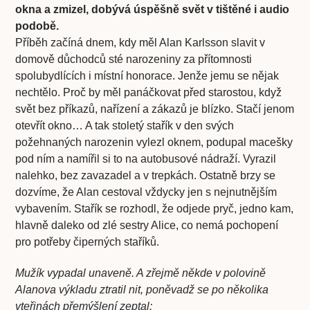
okna a zmizel, dobývá úspěšně svět v tištěné i audio
podobě.
Příběh začíná dnem, kdy měl Alan Karlsson slavit v
domově důchodců sté narozeniny za přítomnosti
spolubydlících i místní honorace. Jenže jemu se nějak
nechtělo. Proč by měl panáčkovat před starostou, když
svět bez příkazů, nařízení a zákazů je blízko. Stačí jenom
otevřít okno… A tak stoletý stařík v den svých
požehnaných narozenin vylezl oknem, podupal macešky
pod ním a namířil si to na autobusové nádraží. Vyrazil
nalehko, bez zavazadel a v trepkách. Ostatně brzy se
dozvíme, že Alan cestoval vždycky jen s nejnutnějším
vybavením. Stařík se rozhodl, že odjede pryč, jedno kam,
hlavně daleko od zlé sestry Alice, co nemá pochopení
pro potřeby čiperných staříků.
Mužík vypadal unaveně. A zřejmě někde v polovině
Alanova výkladu ztratil nit, poněvadž se po několika
vteřinách přemýšlení zeptal: