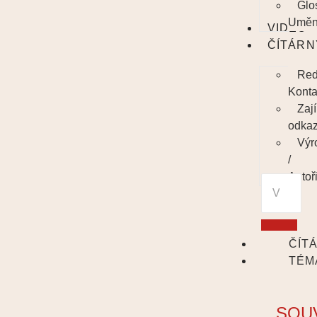
Glo
Uměn
VIDEO
ČÍTÁRN
Red
Konta
Zaj
odka
Výr
/
Autoř
ČÍT
TÉM
SOU