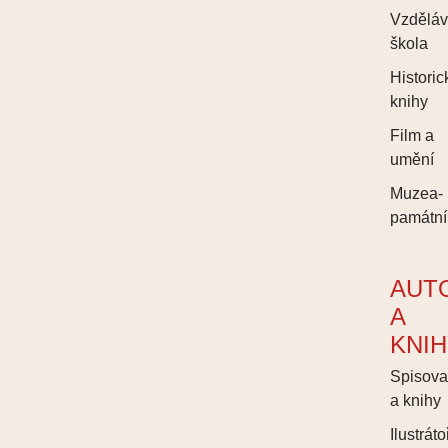
Vzděláv
škola
Historic
knihy
Film a
umění
Muzea-
památní
AUT
A
KNI
Spisova
a knihy
Ilustráto