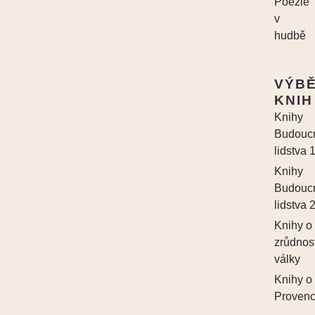
Poezie
v
hudbě
VÝB
KNIH
Knihy
Budouc
lidstva 
Knihy
Budouc
lidstva 
Knihy o
zrůdnos
války
Knihy o
Proven