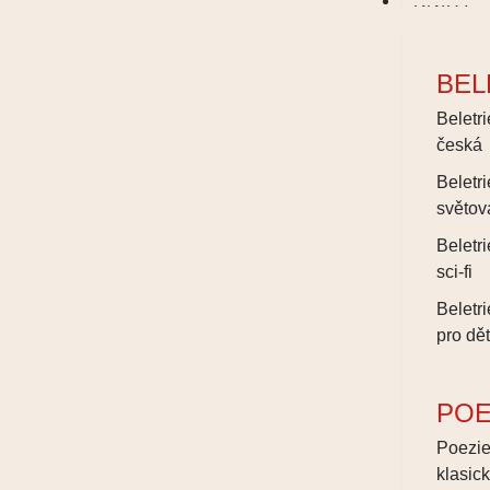
KNIHY
BEL
Beletri
česká
Beletri
světov
Beletri
sci-fi
Beletri
pro dět
POE
Poezi
klasic