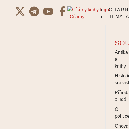
ČÍTÁRN
TÉMAT
SOU
Antika
a
knihy
Histori
souvisl
Přírod
a lidé
O
politic
Chová