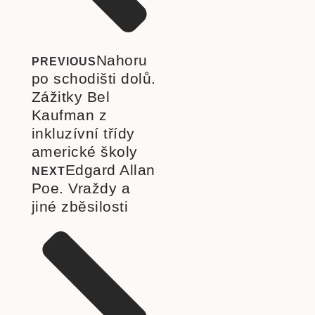
Nahoru
PREVIOUS
po schodišti dolů.
Zážitky Bel
Kaufman z
inkluzívní třídy
americké školy
Edgard Allan
NEXT
Poe. Vraždy a
jiné zběsilosti