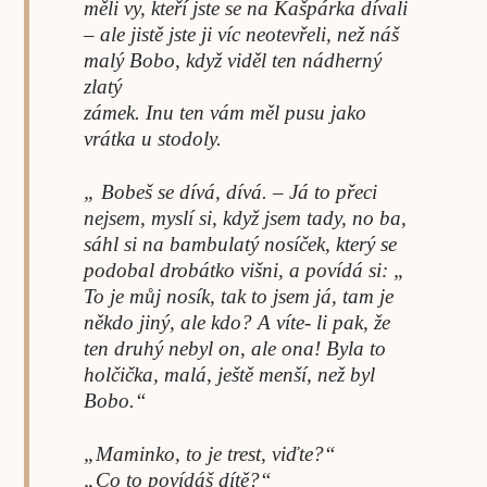
měli vy, kteří jste se na Kašpárka dívali
– ale jistě jste ji víc neotevřeli, než náš
malý Bobo, když viděl ten nádherný
zlatý
zámek. Inu ten vám měl pusu jako
vrátka u stodoly.
„ Bobeš se dívá, dívá. – Já to přeci
nejsem, myslí si, když jsem tady, no ba,
sáhl si na bambulatý nosíček, který se
podobal drobátko višni, a povídá si: „
To je můj nosík, tak to jsem já, tam je
někdo jiný, ale kdo? A víte- li pak, že
ten druhý nebyl on, ale ona! Byla to
holčička, malá, ještě menší, než byl
Bobo.“
„Maminko, to je trest, viďte?“
„Co to povídáš dítě?“