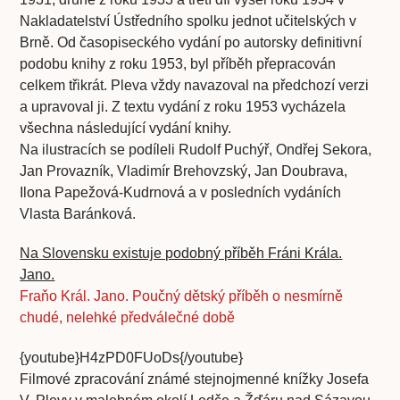
Nakladatelství Ústředního spolku jednot učitelských v
Brně. Od časopiseckého vydání po autorsky definitivní
podobu knihy z roku 1953, byl příběh přepracován
celkem třikrát. Pleva vždy navazoval na předchozí verzi
a upravoval ji. Z textu vydání z roku 1953 vycházela
všechna následující vydání knihy.
Na ilustracích se podíleli Rudolf Puchýř, Ondřej Sekora,
Jan Provazník, Vladimír Brehovzský, Jan Doubrava,
Ilona Papežová-Kudrnová a v posledních vydáních
Vlasta Baránková.
Na Slovensku existuje podobný příběh Fráni Krála.
Jano.
Fraňo Král. Jano. Poučný dětský příběh o nesmírně
chudé, nelehké předválečné době
{youtube}H4zPD0FUoDs{/youtube}
Filmové zpracování známé stejnojmenné knížky Josefa