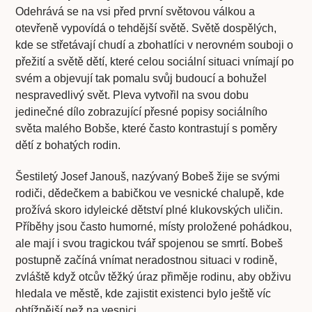
Odehrává se na vsi před první světovou válkou a
otevřeně vypovídá o tehdější světě. Světě dospělých,
kde se střetávají chudí a zbohatlíci v nerovném souboji o
přežití a světě dětí, které celou sociální situaci vnímají po
svém a objevují tak pomalu svůj budoucí a bohužel
nespravedlivý svět. Pleva vytvořil na svou dobu
jedinečné dílo zobrazující přesné popisy sociálního
světa malého Bobše, které často kontrastují s poměry
dětí z bohatých rodin.
Šestiletý Josef Janouš, nazývaný Bobeš žije se svými
rodiči, dědečkem a babičkou ve vesnické chalupě, kde
prožívá skoro idyleické dětství plné klukovských uličin.
Příběhy jsou často humorné, místy proložené pohádkou,
ale mají i svou tragickou tvář spojenou se smrtí. Bobeš
postupně začíná vnímat neradostnou situaci v rodině,
zvláště když otcův těžký úraz přiměje rodinu, aby obživu
hledala ve městě, kde zajistit existenci bylo ještě víc
obtížnější než na vesnici.