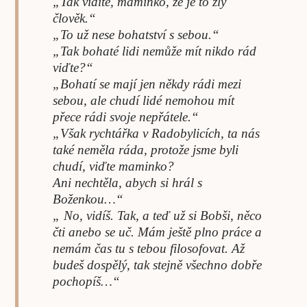
„Tak vidíte, maminko, že je to zlý
člověk.“
„To už nese bohatství s sebou.“
„Tak bohaté lidi nemůže mít nikdo rád
viďte?“
„Bohatí se mají jen někdy rádi mezi
sebou, ale chudí lidé nemohou mít
přece rádi svoje nepřátele.“
„Však rychtářka v Radobylicích, ta nás
také neměla ráda, protože jsme byli
chudí, viďte maminko?
Ani nechtěla, abych si hrál s
Boženkou…“
„ No, vidíš. Tak, a teď už si Bobši, něco
čti anebo se uč. Mám ještě plno práce a
nemám čas tu s tebou filosofovat. Až
budeš dospělý, tak stejně všechno dobře
pochopíš…“