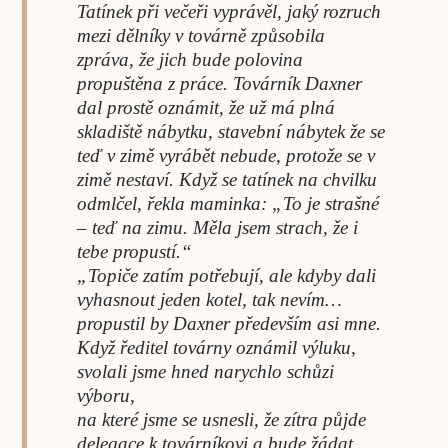
Tatínek při večeři vyprávěl, jaký rozruch
mezi dělníky v továrně způsobila
zpráva, že jich bude polovina
propuštěna z práce. Továrník Daxner
dal prostě oznámit, že už má plná
skladiště nábytku, stavební nábytek že se
teď v zimě vyrábět nebude, protože se v
zimě nestaví. Když se tatínek na chvilku
odmlčel, řekla maminka: „To je strašné
– teď na zimu. Měla jsem strach, že i
tebe propustí.“
„Topiče zatím potřebují, ale kdyby dali
vyhasnout jeden kotel, tak nevím…
propustil by Daxner především asi mne.
Když ředitel továrny oznámil výluku,
svolali jsme hned narychlo schůzi
výboru,
na které jsme se usnesli, že zítra půjde
delegace k továrníkovi a bude žádat,