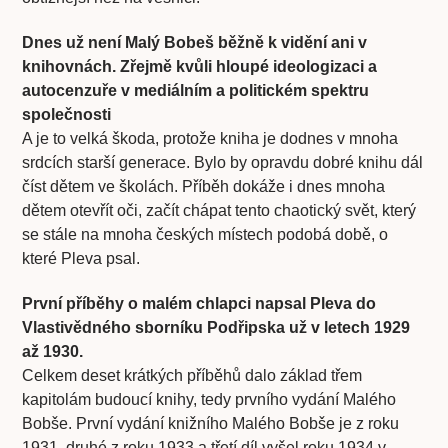
Dnes už není Malý Bobeš běžně k vidění ani v
knihovnách. Zřejmě kvůli hloupé ideologizaci a
autocenzuře v mediálním a politickém spektru
společnosti
A je to velká škoda, protože kniha je dodnes v mnoha
srdcích starší generace. Bylo by opravdu dobré knihu dál
číst dětem ve školách. Příběh dokáže i dnes mnoha
dětem otevřít oči, začít chápat tento chaotický svět, který
se stále na mnoha českých místech podobá době, o
které Pleva psal.
První příběhy o malém chlapci napsal Pleva do
Vlastivědného sborníku Podřipska už v letech 1929
až 1930.
Celkem deset krátkých příběhů dalo základ třem
kapitolám budoucí knihy, tedy prvního vydání Malého
Bobše. První vydání knižního Malého Bobše je z roku
1931, druhé z roku 1933 a třetí díl vyšel roku 1934 v