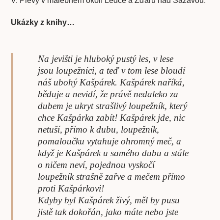
V. Plevy v malebném okolí Ledče a Žďáru nad Sázavou.
Ukázky z knihy…
Na jevišti je hluboký pustý les, v lese
jsou loupežníci, a teď v tom lese bloudí
náš ubohý Kašpárek. Kašpárek naříká,
běduje a nevidí, že právě nedaleko za
dubem je ukryt strašlivý loupežník, který
chce Kašpárka zabít! Kašpárek jde, nic
netuší, přímo k dubu, loupežník,
pomaloučku vytahuje ohromný meč, a
když je Kašpárek u samého dubu a stále
o ničem neví, pojednou vyskočí
loupežník strašně zařve a mečem přímo
proti Kašpárkovi!
Kdyby byl Kašpárek živý, měl by pusu
jistě tak dokořán, jako máte nebo jste