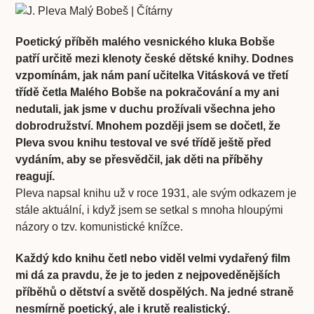
Poetický příběh malého vesnického kluka Bobše
patří určitě mezi klenoty české dětské knihy. Dodnes
vzpomínám, jak nám paní učitelka Vitásková
ve třetí
třídě
četla Malého Bobše na pokračování a my ani
nedutali, jak jsme v duchu prožívali všechna jeho
dobrodružství. Mnohem později jsem se dočetl, že
Pleva svou knihu testoval ve své třídě ještě před
vydáním, aby se přesvědčil, jak děti na příběhy
reagují.
Pleva napsal knihu už v roce 1931, ale svým odkazem je
stále aktuální, i když jsem se setkal s mnoha hloupými
názory o tzv. komunistické knížce.
Každý kdo knihu četl nebo viděl velmi vydařený film
mi dá za pravdu, že je to jeden z nejpoveděnějších
příběhů o dětství a světě dospělých. Na jedné straně
nesmírně poetický, ale i krutě realistický.