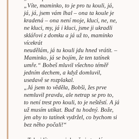
„Víte, maminko, to je pro tu kouli, já,
já, já, jsem vám lhal – ona ta koule je
kradená – ona není moje, kluci, ne, ne,
ne kluci, my, já i kluci, jsme ji ukradli
sklářovi z domku a já už to, maminko
vícekrát
neudělám, já tu kouli jdu hned vrátit. –
Maminko, já se bojím, že ten tatínek
umře.“ Bobeš mluvil všechno téměř
jedním dechem, a když domluvil,
usedavě se rozplakal.
„Já jsem to věděla, Bobši, žes prve
nemluvil pravdu, ale netrap se pro to,
to není trest pro kouli, to je neštěstí. A já
už musím utíkat. Buď tu hodný. Bože,
jen aby to tatínek vydržel, co bychom si
bez něho počali!“