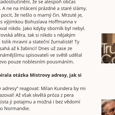
zadostiučinění, že se alespoň občas
. A ne na mlácení prázdné a staré slámy.
ocit, že nešlo o marný čin. Mrzuté je,
: s výjimkou Bohuslava Hoffmanna v
val nikdo. Jako kdyby sborník byl nebyl.
rovská aféra, tak si nikdo s nějakým
tolik mravní a stateční žurnalisté! Ty
 sahá až k žabinci! Dnes už zase ze
známějšímu spisovateli ve světě udělal
 najevo pouze noblesním pousmáním.
írala otázka Mistrovy adresy, jak si
y adresy“ reagovat: Milan Kundera by mi
azoval! Až však skvělá próza z pera
ajista ji potajmu a možná i bez vědomí
 do Normandie.