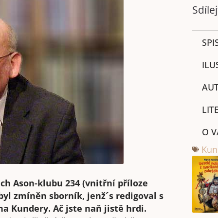
Sdílej
SPI
ILU
AUT
LIT
O V
Kun
ech Ason-klubu 234 (vnitřní příloze
byl zmíněn sborník, jenž´s redigoval s
Kundery. Ač jste naň jistě hrdi.