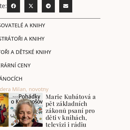
te:
SOVATELÉ A KNIHY
STRÁTOŘI A KNIHY
OŘI A DĚTSKÉ KNIHY
ERÁRNÍ CENY
ÁNOCÍCH
dera Milan
,
novotny
Marie Kubátová a
pět základních
zákonů psaní pro
děti v knihách,
televizi i rádiu