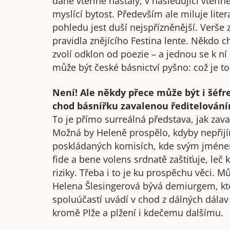
dané vteřině nastaly, v následující vteřin
myslící bytost. Především ale miluje litera
pohledu jest duší nejspřízněnější. Verš
pravidla znějícího Festina lente. Někdo ch
zvolí odklon od poezie – a jednou se k ní
může být české básnictví pyšno: což je t
Není! Ale někdy přece může být i šéf
chod básnířku zavalenou ředitelování
To je přímo surreálná představa, jak za
Možná by Heleně prospělo, kdyby nepřij
poskládaných komisích, kde svým jménem 
fide a bene volens srdnatě zaštiťuje, leč 
riziky. Třeba i to je ku prospěchu věci. M
Helena Šlesingerová bývá demiurgem, kt
spoluúčastí uvádí v chod z dálných dálav 
kromě Plže a plžení i kdečemu dalšímu.