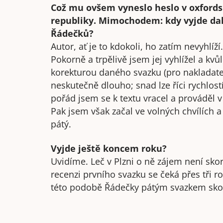
Což mu ovšem vyneslo heslo v oxfords
republiky. Mimochodem: kdy vyjde dal
Řádečků?
Autor, ať je to kdokoli, ho zatím nevyhlíž
Pokorně a trpělivě jsem jej vyhlížel a kv
korekturou daného svazku (pro nakladate
neskutečně dlouho; snad lze říci rychlos
pořád jsem se k textu vracel a prováděl 
Pak jsem však začal ve volných chvílích a
pátý.
Vyjde ještě koncem roku?
Uvidíme. Leč v Plzni o ně zájem není sko
recenzi prvního svazku se čeká přes tři r
této podobě Řádečky pátým svazkem sko