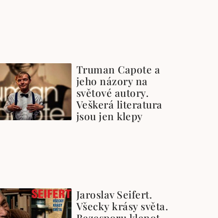
Truman Capote a
jeho názory na
světové autory.
Veškerá literatura
jsou jen klepy
Jaroslav Seifert.
Všecky krásy světa.
Bezesporu klenot