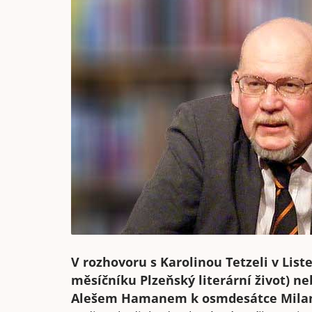
V rozhovoru s Karolinou Tetzeli v List
měsíčníku Plzeňský literární život) ne
Alešem Hamanem k osmdesátce Milana 