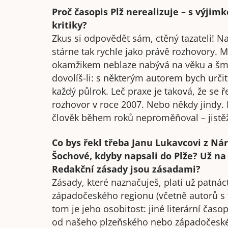
Proč časopis Plž nerealizuje – s výjimk
kritiky?
Zkus si odpovědět sám, ctěný tazateli! N
stárne tak rychle jako právě rozhovory. 
okamžikem neblaze nabývá na věku a šm
dovolíš-li: s některým autorem bych určitě
každý půlrok. Leč praxe je taková, že se ř
rozhovor v roce 2007. Nebo někdy jindy. 
člověk během roků neproměňoval – jistěž
Co bys řekl třeba Janu Lukavcovi z Ná
Šochové, kdyby napsali do Plže? Už na 
Redakční zásady jsou zásadami?
Zásady, které naznačuješ, platí už patnáct
západočeského regionu (včetně autorů s 
tom je jeho osobitost: jiné literární časo
od našeho plzeňského nebo západočeské