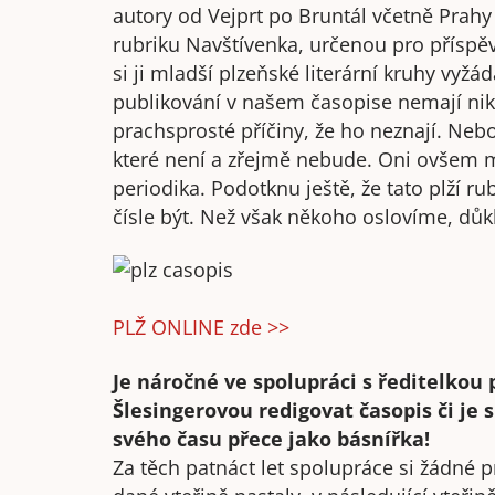
autory od Vejprt po Bruntál včetně Prah
rubriku Navštívenka, určenou pro příspěvk
si ji mladší plzeňské literární kruhy vyžád
publikování v našem časopise nemají nikt
prachsprosté příčiny, že ho neznají. Neb
které není a zřejmě nebude. Oni ovšem mn
periodika. Podotknu ještě, že tato plží r
čísle být. Než však někoho oslovíme, dů
PLŽ ONLINE zde >>
Je náročné ve spolupráci s ředitelko
Šlesingerovou redigovat časopis či je 
svého času přece jako básnířka!
Za těch patnáct let spolupráce si žádné 