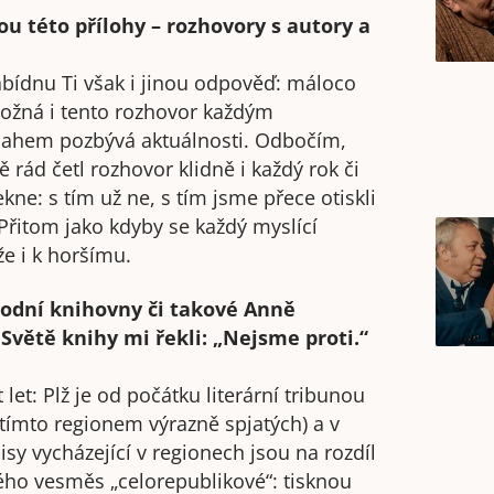
ou této přílohy – rozhovory s autory a
abídnu Ti však i jinou odpověď: máloco
Možná i tento rozhovor každým
ahem pozbývá aktuálnosti. Odbočím,
 rád četl rozhovor klidně i každý rok či
ekne: s tím už ne, s tím jsme přece otiskli
Přitom jako kdyby se každý myslící
e i k horšímu.
rodní knihovny či takové Anně
Světě knihy mi řekli: „Nejsme proti.“
 let: Plž je od počátku literární tribunou
tímto regionem výrazně spjatých) a v
pisy vycházející v regionech jsou na rozdíl
ho vesměs „celorepublikové“: tisknou