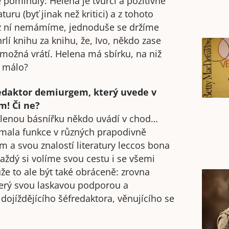
ě pominuly: Helena je tvůrčí a pozitivně
turu (byť jinak než kritici) a z tohoto
e z ní nemámíme, jednoduše se držíme
rlí knihu za knihu, že, Ivo, někdo zase
 možná vrátí. Helena má sbírku, na niž
o málo?
redaktor demiurgem, který uvede v
m! Či ne?
valenou básnířku někdo uvádí v chod…
ímala funkce v různých prapodivně
a svou znalostí literatury leccos bona
každý si volíme svou cestu i se všemi
ůže to ale být také obráceně: zrovna
erý svou laskavou podporou a
dojíždějícího šéfredaktora, věnujícího se