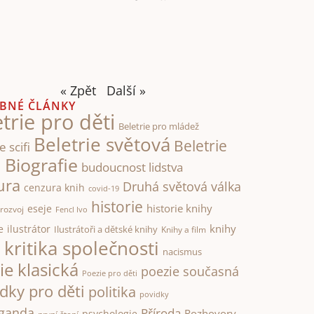
« Zpět
Další »
BNÉ ČLÁNKY
trie pro děti
Beletrie pro mládež
Beletrie světová
Beletrie
e scifi
Biografie
á
budoucnost lidstva
ura
Druhá světová válka
cenzura knih
covid-19
historie
historie knihy
eseje
rozvoj
Fencl Ivo
knihy
e
ilustrátor
Ilustrátoři a dětské knihy
Knihy a film
kritika společnosti
i
nacismus
ie klasická
poezie současná
Poezie pro děti
dky pro děti
politika
povidky
ganda
Příroda
Rozhovory
psychologie