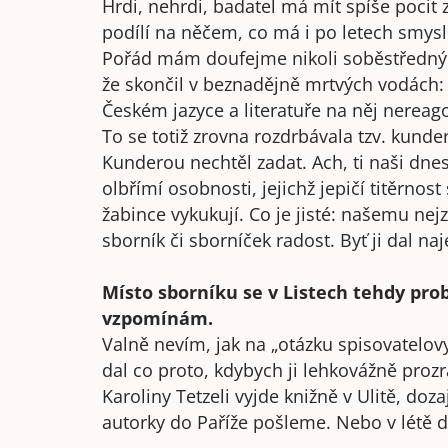
Hrdi, nehrdi, badatel má mít spíše pocit 
podílí na něčem, co má i po letech smysl
Pořád mám doufejme nikoli soběstředný p
že skončil v beznadějně mrtvých vodách
Českém jazyce a literatuře na něj nereago
To se totiž zrovna rozdrbávala tzv. kunde
Kunderou nechtěl zadat. Ach, ti naši dnes 
olbřímí osobnosti, jejichž jepičí titěrnost
žabince vykukují. Co je jisté: našemu nej
sborník či sborníček radost. Byť ji dal
Místo sborníku se v Listech tehdy prob
vzpomínám.
Valně nevím, jak na „otázku spisovatelov
dal co proto, kdybych ji lehkovážně prozr
Karoliny Tetzeli vyjde knižně v Ulitě, doz
autorky do Paříže pošleme. Nebo v létě