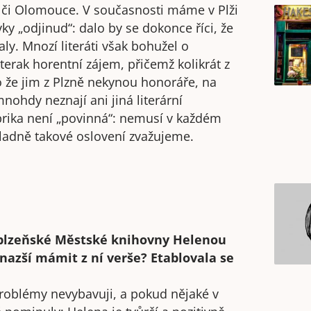
y či Olomouce. V současnosti máme v Plži
y „odjinud“: dalo by se dokonce říci, že
aly. Mnozí literáti však bohužel o
erak horentní zájem, přičemž kolikrát z
o že jim z Plzně nekynou honoráře, na
ohdy neznají ani jiná literární
ubrika není „povinná“: nemusí v každém
kladně takové oslovení zvažujeme.
u plzeňské Městské knihovny Helenou
snazší mámit z ní verše? Etablovala se
problémy nevybavuji, a pokud nějaké v