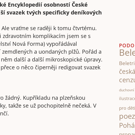
ké Encyklopedií osobností České
ší svazek tvých specificky deníkových
í. Ale vraťme se raději k tomu čtvrtému.
ůli zdravotním komplikacím jsem se s
lství Nová Forma) vypořádával
PODO
Bele
tí zemdlených a uondaných plžů. Pořád a
v něm další a další mikroskopické úpravy.
Beletri
 přece o něco čiperněji redigovat svazek
česk
cenz
duchovní 
ro žádný. Kupříkladu na plzeňskou
ilustrac
oky, takže se už pochopitelně nečeká. V
pro dět
nčí.
poez
Pohá
propa