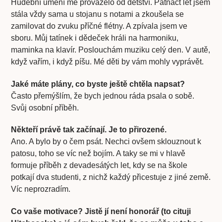
Hudební umění mě provázelo od dětství. Patnáct let jsem
stála vždy sama u stojanu s notami a zkoušela se
zamilovat do zvuku příčné flétny. A zpívala jsem ve
sboru. Můj tatínek i dědeček hráli na harmoniku,
maminka na klavír. Poslouchám muziku celý den. V autě,
když vařím, i když píšu. Mé děti by vám mohly vyprávět.
Jaké máte plány, co byste ještě chtěla napsat?
Často přemýšlím, že bych jednou ráda psala o sobě.
Svůj osobní příběh.
Někteří právě tak začínají. Je to přirozené.
Ano. A bylo by o čem psát. Nechci ovšem sklouznout k
patosu, toho se víc než bojím. A taky se mi v hlavě
formuje příběh z devadesátých let, kdy se na škole
potkají dva studenti, z nichž každý přicestuje z jiné země.
Víc neprozradím.
Co vaše motivace? Jistě jí není honorář (to cituji