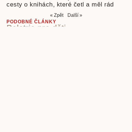
cesty o knihách, které četl a měl rád
« Zpět
Další »
PODOBNÉ ČLÁNKY
Beletrie pro děti
Beletrie
Beletrie pro mládež
Beletrie světová
Beletrie česká
scifi
Biografie
cenzura
budoucnost lidstva
cenzura
Druhá světová válka
knih
eseje
covid-19
duchovní rozvoj
Fencl
historie
historie knihy
ilustrace
ilustrátor
Ilustrátoři a
Ivo
kritika
knihy pro děti
dětské knihy
Knihy a film
společnosti
poezie klasická
nacismus
Poezie
Pohádky pro děti
poezie současná
pro děti
politika
propaganda
Příroda
psychologie
první čtení
povidky
Rusko
Rozhovory
socialismus
Spisovatelé a knihy
stupidita
válka
vzdělávání,
totalita
Čapek Karel
škola
čtenářství
Žáček Jiří