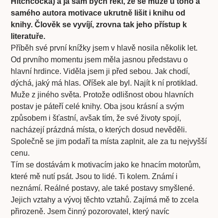
Hitchcocka) a já sám bych řekl, že se může u toho a
samého autora motivace ukrutně lišit i knihu od
knihy. Člověk se vyvíjí, zrovna tak jeho přístup k
literatuře.
Příběh své první knížky jsem v hlavě nosila několik let.
Od prvního momentu jsem měla jasnou představu o
hlavní hrdince. Viděla jsem ji před sebou. Jak chodí,
dýchá, jaký má hlas. Oříšek ale byl. Najít k ní protiklad.
Muže z jiného světa. Protože odlišnost obou hlavních
postav je páteří celé knihy. Oba jsou krásní a svým
způsobem i šťastní, avšak tím, že své životy spojí,
nacházejí prázdná místa, o kterých dosud nevěděli.
Společně se jim podaří ta místa zaplnit, ale za tu nejvyšší
cenu.
Tím se dostávám k motivacím jako ke hnacím motorům,
které mě nutí psát. Jsou to lidé. Ti kolem. Známí i
neznámí. Reálné postavy, ale také postavy smyšlené.
Jejich vztahy a vývoj těchto vztahů. Zajímá mě to zcela
přirozeně. Jsem činný pozorovatel, který navíc