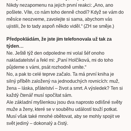
Nikdy nezapomenu na jejich první reakci: „Ano, ano
pošlete. Víte, co nám toho denně chodí? Když se vám do
měsíce neozveme, zavolejte si sama, abychom vás
ujistili, že to tady aspoň někdo viděl.“ (ZH se směje.)
Předpokládám, že jste jim telefonovala už tak za
týden…
Ne. Ještě týž den odpoledne mi volal šéf onoho
nakladatelství a řekl mi: „Paní Holčíková, mi do toho
půjdeme s vámi, psát rozhodně umíte.“
No, a pak to celé teprve začalo. Ta má první kniha je
silný příběh založený na jednoduchých rovnicích: muž,
žena – láska, přátelství – život a smrt. A výsledek? Ten si
každý čtenář musí spočítat sám.
Ale základní myšlenkou jsou dva naprosto odlišné světy
muže a ženy, které se v souběhu událostí touží potkat.
Musí však také mnohé obětovat, aby se mohly spojit ve
svět jediný – dokonalý a čistý.