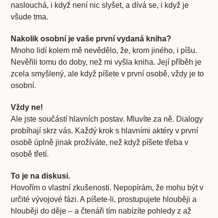
naslouchá, i když není nic slyšet, a dívá se, i když je
všude tma.
Nakolik osobní je vaše první vydaná kniha?
Mnoho lidí kolem mě nevědělo, že, krom jiného, i píšu.
Nevěřili tomu do doby, než mi vyšla kniha. Její příběh je
zcela smyšlený, ale když píšete v první osobě, vždy je to
osobní.
Vždy ne!
Ale jste součástí hlavních postav. Mluvíte za ně. Dialogy
probíhají skrz vás. Každý krok s hlavními aktéry v první
osobě úplně jinak prožíváte, než když píšete třeba v
osobě třetí.
To je na diskusi.
Hovořím o vlastní zkušenosti. Nepopírám, že mohu být v
určité vývojové fázi. A píšete-li, prostupujete hlouběji a
hlouběji do děje – a čtenáři tím nabízíte pohledy z až