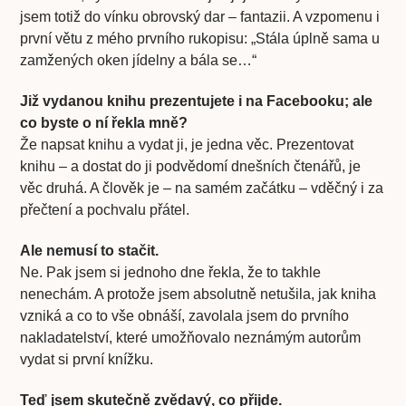
jsem totiž do vínku obrovský dar – fantazii. A vzpomenu i
první větu z mého prvního rukopisu: „Stála úplně sama u
zamžených oken jídelny a bála se…“
Již vydanou knihu prezentujete i na Facebooku; ale
co byste o ní řekla mně?
Že napsat knihu a vydat ji, je jedna věc. Prezentovat
knihu – a dostat do ji podvědomí dnešních čtenářů, je
věc druhá. A člověk je – na samém začátku – vděčný i za
přečtení a pochvalu přátel.
Ale nemusí to stačit.
Ne. Pak jsem si jednoho dne řekla, že to takhle
nenechám. A protože jsem absolutně netušila, jak kniha
vzniká a co to vše obnáší, zavolala jsem do prvního
nakladatelství, které umožňovalo neznámým autorům
vydat si první knížku.
Teď jsem skutečně zvědavý, co přijde.