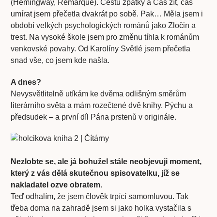
(Hemingway, Remarque). Cestu zpátky a Čas žít, čas
umírat jsem přečetla dvakrát po sobě. Pak… Měla jsem i
období velkých psychologických románů jako Zločin a
trest. Na vysoké škole jsem pro změnu tíhla k románům
venkovské povahy. Od Karolíny Světlé jsem přečetla
snad vše, co jsem kde našla.
A dnes?
Nevysvětlitelně utíkám ke dvěma odlišným směrům
literárního světa a mám rozečtené dvě knihy. Pýchu a
předsudek – a první díl Pána prstenů v originále.
Nezlobte se, ale já bohužel stále neobjevuji moment,
který z vás dělá skutečnou spisovatelku, jíž se
nakladatel ozve obratem.
Teď odhalím, že jsem člověk trpící samomluvou. Tak
třeba doma na zahradě jsem si jako holka vystačila s