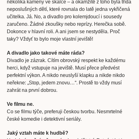
několika kameny ve skalce – a okamžitě z toho byla třída
neposlušných dětí, které rovnala do latě jedna vykřičená
učitelka. Já. No, a divadlo pro kolemjdoucí i sousedy
zaručeno. Žádné zkoušky nebo reprízy. Herečka sobě.
Dokonce v hlavní roli. A ani jsem se nestyděla. Proč
taky? Vždyť to bylo moje vlastní jeviště!
A divadlo jako takové máte ráda?
Divadlo je zázrak. Cítím obrovský respekt ke každému
herci, když vstupuje na jeviště. Musí přece předvést
perfektní výkon. A nikdo neuslyší klapku a nikde nikdo
neřekne: „Stop, jedem znovu…“. Prostě to vždy musí
zahrát na první dobrou.
Ve filmu ne.
Co se filmu týče, preferuji českou tvorbu. Nesmrtelné
české komedie i detektivní seriály.
Jaký vztah máte k hudbě?