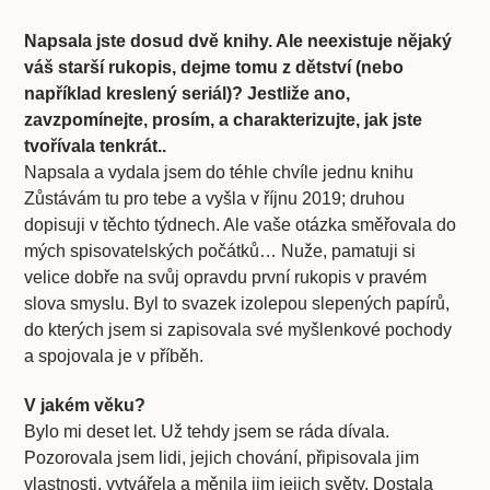
Napsala jste dosud dvě knihy. Ale neexistuje nějaký
váš starší rukopis, dejme tomu z dětství (nebo
například kreslený seriál)? Jestliže ano,
zavzpomínejte, prosím, a charakterizujte, jak jste
tvořívala tenkrát..
Napsala a vydala jsem do téhle chvíle jednu knihu
Zůstávám tu pro tebe a vyšla v říjnu 2019; druhou
dopisuji v těchto týdnech. Ale vaše otázka směřovala do
mých spisovatelských počátků… Nuže, pamatuji si
velice dobře na svůj opravdu první rukopis v pravém
slova smyslu. Byl to svazek izolepou slepených papírů,
do kterých jsem si zapisovala své myšlenkové pochody
a spojovala je v příběh.
V jakém věku?
Bylo mi deset let. Už tehdy jsem se ráda dívala.
Pozorovala jsem lidi, jejich chování, připisovala jim
vlastnosti, vytvářela a měnila jim jejich světy. Dostala