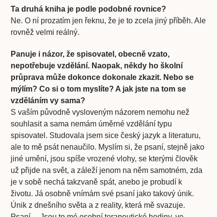
Ta druhá kniha je podle podobné rovnice?
Ne. O ní prozatím jen řeknu, že je to zcela jiný příběh. Ale
rovněž velmi reálný.
Panuje i názor, že spisovatel, obecně vzato,
nepotřebuje vzdělání. Naopak, někdy ho školní
průprava může dokonce dokonale zkazit. Nebo se
mýlím? Co si o tom myslíte? A jak jste na tom se
vzděláním vy sama?
S vaším původně vysloveným názorem nemohu než
souhlasit a sama nemám úměrné vzdělání typu
spisovatel. Studovala jsem sice český jazyk a literaturu,
ale to mě psát nenaučilo. Myslím si, že psaní, stejně jako
jiné umění, jsou spíše vrozené vlohy, se kterými člověk
už přijde na svět, a záleží jenom na něm samotném, zda
je v sobě nechá takzvaně spát, anebo je probudí k
životu. Já osobně vnímám své psaní jako takový únik.
Únik z dnešního světa a z reality, která mě svazuje.
Psaní… Jsou to mé osobní terapeutické hodiny, ve