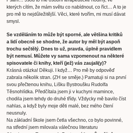
kterých cítím, že mám světu co nabídnout, co říct… A to je
pro mě to nejdůležitější. Věci, které tvořím, mi musí dávat
smysl.
Se vzděláním to může být sporné, ale většina kritiků
a lidí obecně se shodne, že autor by měl být aspoň
trochu sečtělý. Dnes to už, pravda, úplně pravidlem
být nemusí. Můžete vy sama vzpomenout na některé
spisovatele či knihy, kteří (jež) vás zaujali(y)?
Krásná otázka! Děkuji. I když… Pro mě by odpověď
zabrala několik stran. (ZH se směje.) Pamatuji si na první
svou přečtenou knihu, Lišku Bystroušku Rudolfa
Těsnohlídka. Předčítala jsem ji v kuchyni mamince,
chodila jsem tehdy do druhé třídy. Vždycky mě bavilo číst
nahlas, a když byly moje děti malé, bez mého čtení
neusnuly.
Na základní škole jsem četla všechno, co bylo povinné,
na střední jsem milovala válečnou literaturu