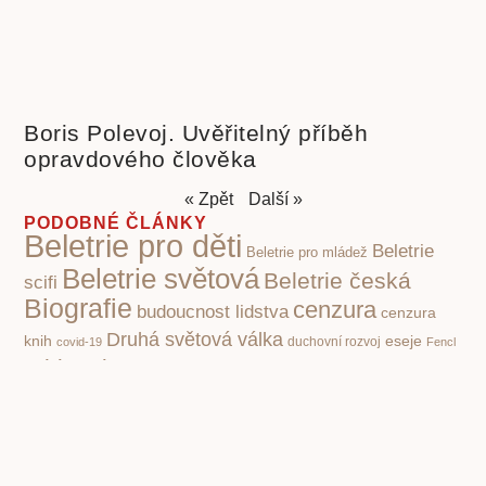
Boris Polevoj. Uvěřitelný příběh
opravdového člověka
« Zpět
Další »
PODOBNÉ ČLÁNKY
Beletrie pro děti
Beletrie
Beletrie pro mládež
Beletrie světová
Beletrie česká
scifi
Biografie
cenzura
budoucnost lidstva
cenzura
Druhá světová válka
knih
eseje
covid-19
duchovní rozvoj
Fencl
historie
historie knihy
ilustrace
ilustrátor
Ilustrátoři a
Ivo
kritika
knihy pro děti
dětské knihy
Knihy a film
společnosti
poezie klasická
nacismus
Poezie
Pohádky pro děti
poezie současná
pro děti