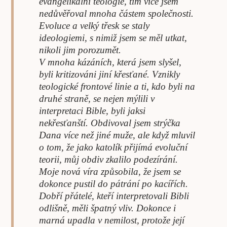
evan­gelikální teologie, tím více jsem
nedůvěřoval mnoha částem spo­lečnosti.
Evoluce a velký třesk se staly
ideologiemi, s nimiž jsem se měl utkat,
nikoli jim porozumět.
V mnoha kázáních, která jsem sly­šel,
byli kritizováni jiní křesťané. Vznikly
teologické frontové linie a ti, kdo byli na
druhé straně, se nejen mýlili v
interpretaci Bible, byli jaksi
nekřesťanští. Obdivoval jsem strýčka
Dana více než jiné muže, ale když mluvil
o tom, že jako katolík přijímá evoluční
teorii, můj obdiv zkalilo podezírání.
Moje nová víra způsobila, že jsem se
dokonce pustil do pátrání po kacířích.
Dobří přátelé, kteří inter­pretovali Bibli
odlišně, měli špatný vliv. Dokonce i
marná upadla v nemilost, protože její