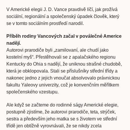
V Americké elegii J. D. Vance pravdivě líčí, jak prožívá
sociální, regionální a společenský úpadek člověk, který
se v tomto sociálním prostředí narodil.
Příběh rodiny Vancových začal v poválečné Americe
nadějí.
Autorovi prarodiče byli „zamilovaní, ale chudí jako
kostelní myš“. Přestěhovali se z apalačského regionu
Kentucky do Ohia s nadějí, že uniknou strašné chudobě,
která je obklopovala. Stali se příslušníky střední třídy a
nakonec jedno z jejich vnoučat absolvovalo právnickou
fakultu Yaleovy univerzity, což je konvenčním měřítkem
společenského vzestupu.
Ale když se začteme do rodinné ságy Americké elegie,
postupně zjistíme, že autorovi prarodiče, teta, strýček,
sestra a především jeho matka se s životem ve střední
třídě jen obtížně vyrovnávali, že se nikdy zcela