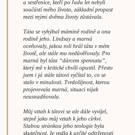
a sestřenice, kteří po řadu let nebyli
součástí mého života, základní propast
mezi mými dvěma životy zůstávala.
Táta se vyhýbal mámině rodině a ona
rodině jeho. Lind­say a marná
oceňovaly, jakou roli hrál táta v mém
životě, ale stále mu nedůvěřovaly. Pro
marná byl táta “dárcem spennatu”,
který mě v kritické chvíli opustil. Přesto
jsem i já stále tátovi vyčítal to, co se
stalo v minulosti. Tvrdošíjnost, kterou
projevovala marná, situaci nijak
neusnadňovala.
Můj vztah k tátovi se ale dále vyvíjel,
stejně jako můj vztah k jeho církvi.
Slabou stránkou jeho teologie byla
skutečnost, že vedla k urči­té odtrženosti