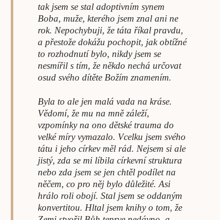
tak jsem se stal adoptivním synem
Boba, muže, kterého jsem znal ani ne
rok. Nepochybuji, že táta ří­kal pravdu,
a přestože dokážu pochopit, jak obtížné
to rozhodnutí bylo, nikdy jsem se
nesmířil s tím, že někdo nechá určovat
osud svého dítěte Božím znamením.
Byla to ale jen malá vada na kráse.
Vědomí, že mu na mně zá­leží,
vzpomínky na ono dětské trauma do
velké míry vymazalo. Vcelku jsem svého
tátu i jeho církev měl rád. Nejsem si ale
jistý, zda se mi líbila církevní struktura
nebo zda jsem se jen chtěl podílet na
něčem, co pro něj bylo důležité. Asi
hrálo roli obojí. Stal jsem se oddaným
konvertitou. Hltal jsem knihy o tom, že
Zemi stvo­řil Bůh teprve nedávno, a