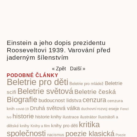
Einstein a jeho dopis prezidentu
Rooseveltovi 1939. Varování před
jaderným šílenstvím
« Zpět
Další »
PODOBNÉ ČLÁNKY
Beletrie pro děti
Beletrie
Beletrie pro mládež
Beletrie světová
Beletrie česká
scifi
Biografie
cenzura
budoucnost lidstva
cenzura
Druhá světová válka
knih
eseje
covid-19
duchovní rozvoj
Fencl
historie
historie knihy
ilustrace
ilustrátor
Ilustrátoři a
Ivo
kritika
knihy pro děti
dětské knihy
Knihy a film
společnosti
poezie klasická
nacismus
Poezie