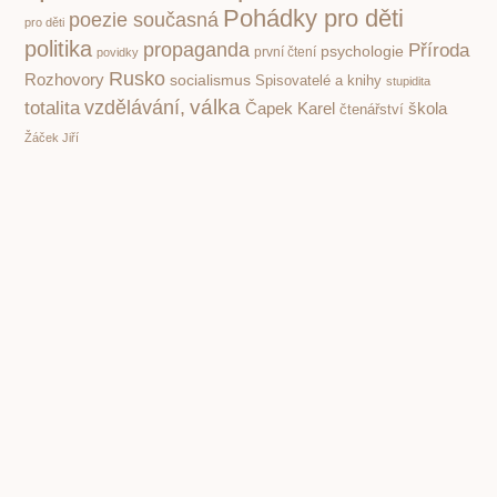
Pohádky pro děti
poezie současná
pro děti
politika
propaganda
Příroda
psychologie
první čtení
povidky
Rusko
Rozhovory
socialismus
Spisovatelé a knihy
stupidita
válka
vzdělávání,
totalita
Čapek Karel
škola
čtenářství
Žáček Jiří
PREVIOUS
NEXT
Josef Škvorecký. Revoluce je obyčejně to nejhorší řešení
Piráti a jejich veletoč zády k voličům směřuje k nové pseudokorporátní totalitě
Copyright © 2001 – 2026 Čítárny. Všechna práva