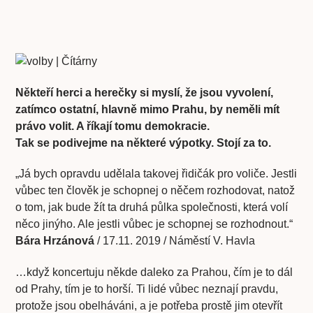
Někteří herci a herečky si myslí, že jsou vyvolení,
zatímco ostatní, hlavně mimo Prahu, by neměli mít
právo volit. A říkají tomu demokracie.
Tak se podivejme na některé výpotky. Stojí za to.
„Já bych opravdu udělala takovej řidičák pro voliče. Jestli
vůbec ten člověk je schopnej o něčem rozhodovat, natož
o tom, jak bude žít ta druhá půlka společnosti, která volí
něco jinýho. Ale jestli vůbec je schopnej se rozhodnout.“
Bára Hrzánová
/ 17.11. 2019 / Náměstí V. Havla
…když koncertuju někde daleko za Prahou, čím je to dál
od Prahy, tím je to horší. Ti lidé vůbec neznají pravdu,
protože jsou obelháváni, a je potřeba prostě jim otevřít