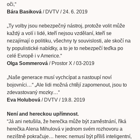
oči,“
Bára Basiková
/ DVTV / 24. 6. 2019
„Ty volby jsou nebezpečný nástroj, protože volit může
každý a volí i lidé, kteří nejsou vzdělaní, kteří se
nezajímají o politiku, všechny ty souvislosti, ale skočí na
ty populistické nabídky, a to je to nebezpečí teďka po
celé Evropě i v Americe.“
Olga Sommerová
/ Prostor X / 03-2019
„Naše generace musí vychcípat a nastoupí noví
bojovníci…“ „Ale lidi možná chtějí zapomenout, jsou to
zdevastovaný mozky…“
Eva Holubová
/ DVTV / 19.8. 2019
Není and hereckou upřímnost.
“Já ani netušila, že herečka může být zaměstnání, říká
herečka Alena Mihulová v jednom svém rozhovoru a
nezištně pokračuje… herec nemusí být příliš inteligentní,