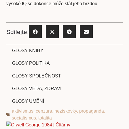
vysoké IQ se dokonce může stát jeho brzdou.
Sdílejte:
GLOSY KNIHY
GLOSY POLITIKA
GLOSY SPOLEČNOST
GLOSY VĚDA, ZDRAVÍ
GLOSY UMĚNÍ
aktivismus
,
cenzura
,
neziskovky
,
propaganda
,
socialismus
,
totalita