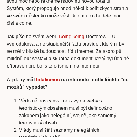
svou moc nebo řekněme narovinu novou totalitu.
Systém, který propaguje hned několik politických stran a
ve svém důsledku může vést i k tomu, co budete moci
číst a co ne.
Jak píše na svém webu
BoingBoing
Doctorow, EU
vyprodukovala nejstupidnější řadu pravidel, kterými by
se měl v blízké budoucnosti řídit internet. Za skoro půl
miliónů eur sestavila skupina dokument, který byl údajně
připraven pro boj s terorismem na internetu.
A jak by měl
totalismus
na internetu podle těchto “eu
mozků” vypadat?
Vědomě poskytovat odkazy na weby s
teroristickým obsahem musí být definováno
zákonem jako nelegální, stejně jako samotný
teroristický obsah
Vlády musí šířit seznamy nelegálních,