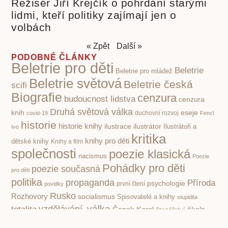
Režisér Jiří Krejčík o pohrdání starými
lidmi, kteří politiky zajímají jen o
volbách
« Zpět
Další »
PODOBNÉ ČLÁNKY
Beletrie pro děti
Beletrie
Beletrie pro mládež
Beletrie světová
Beletrie česká
scifi
Biografie
cenzura
budoucnost lidstva
cenzura
Druhá světová válka
knih
eseje
covid-19
duchovní rozvoj
Fencl
historie
historie knihy
ilustrace
ilustrátor
Ilustrátoři a
Ivo
kritika
knihy pro děti
dětské knihy
Knihy a film
společnosti
poezie klasická
nacismus
Poezie
Pohádky pro děti
poezie současná
pro děti
politika
propaganda
Příroda
psychologie
první čtení
povidky
Rusko
Rozhovory
socialismus
Spisovatelé a knihy
stupidita
válka
vzdělávání,
totalita
Čapek Karel
škola
čtenářství
Žáček Jiří