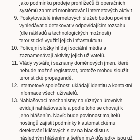
jako podmínku prodeje prohlížečů či operačních
systémů zahrnutí monitorování internetových aktivit
Poskytovatelé internetových služeb budou povinni
vyhledávat a detekovat v odpovídajícím rozsahu
(dle nákladů a technologických možnosti)
teroristické využití jejich infrastrukturu
Policejní složky hlídají sociální média a
zaznamenávají aktivity jejich uživatelů.
Vlády vytvářejí seznamy doménových jmen, které
nebude možné registrovat, protože mohou sloužit
teroristické propagandě.
Internetové společnosti ukládají identitu a kontaktní
informace všech uživatelů.
Nahlašovací mechanismy na různých úrovnívh
evidují nahlašovatele a podle toho se chovají k
jeho hlášením. Navíc bude povinnost majitelů
hostingů zajistit podmínky k automatickému
detekování klíčových slov na blacklistu s
následným hlášením a šetřením.A důsledky jsou už