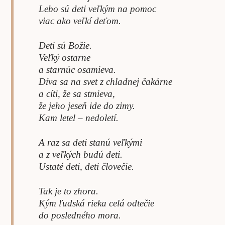
Lebo sú deti veľkým na pomoc
viac ako veľkí deťom.
Deti sú Božie.
Veľký ostarne
a starnúc osamieva.
Díva sa na svet z chladnej čakárne
a cíti, že sa stmieva,
že jeho jeseň ide do zimy.
Kam letel – nedoletí.
A raz sa deti stanú veľkými
a z veľkých budú deti.
Ustaté deti, deti človečie.
Tak je to zhora.
Kým ľudská rieka celá odtečie
do posledného mora.