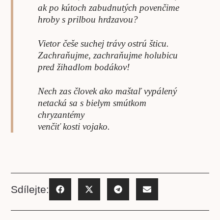
ak po kútoch zabudnutých povenčime
hroby s prilbou hrdzavou?
Vietor češe suchej trávy ostrú šticu.
Zachraňujme, zachraňujme holubicu
pred žihadlom bodákov!
Nech zas človek ako maštaľ vypálený
netacká sa s bielym smútkom
chryzantémy
venčiť kosti vojako.
Sdílejte: