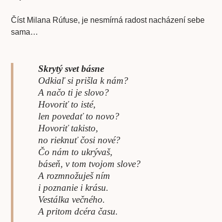
Číst Milana Rúfuse, je nesmírná radost nacházení sebe
sama…
Skrytý svet básne
Odkiaľ si prišla k nám?
A načo ti je slovo?
Hovoriť to isté,
len povedať to novo?
Hovoriť takisto,
no rieknuť čosi nové?
Čo nám to ukrývaš,
báseň, v tom tvojom slove?
A rozmnožuješ ním
i poznanie i krásu.
Vestálka večného.
A pritom dcéra času.