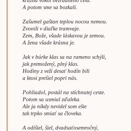
krúžila vôkol bezradného čela.
A potom sme sa bozkali.
Zašumel gaštan teplou nocou nemou.
Zvonili v diaľke tramvaje.
Zem, Bože, všade láskavou je zemou.
A žena všade krásna je.
Jak v búrke klas sa na rameno schýli,
jak premožený, plný klas.
Hodiny z veží desať hodín bili
a ktosi prešiel popri nás.
Pohliadol, postál na stíchnutej ceste.
Potom sa usmial zďaleka.
Ale ja nikdy nevidel som ešte
tak trpko smiať sa človeka.
A odišiel, šiel, dvadsaťosemročný,