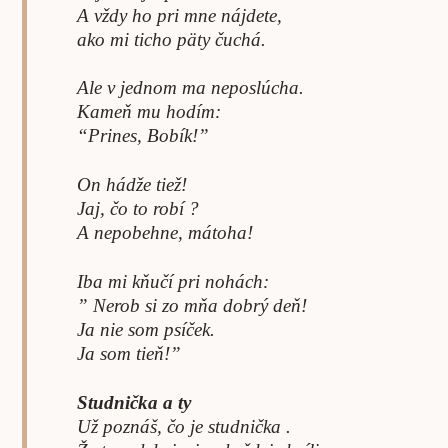
A vždy ho pri mne nájdete,
ako mi ticho päty čuchá.
Ale v jednom ma neposlúcha.
Kameň mu hodím:
“Prines, Bobík!”
On hádže tiež!
Jaj, čo to robí ?
A nepobehne, mátoha!
Iba mi kňučí pri nohách:
” Nerob si zo mňa dobrý deň!
Ja nie som psíček.
Ja som tieň!”
Studnička a ty
Už poznáš, čo je studnička .