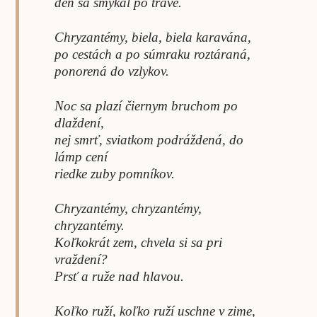
deň sa šmýkal po tráve.
Chryzantémy, biela, biela karavána,
po cestách a po súmraku roztáraná,
ponorená do vzlykov.
Noc sa plazí čiernym bruchom po
dlaždení,
nej smrť, sviatkom podráždená, do
lámp cení
riedke zuby pomníkov.
Chryzantémy, chryzantémy,
chryzantémy.
Koľkokrát zem, chvela si sa pri
vraždení?
Prsť a ruže nad hlavou.
Koľko ruží, koľko ruží uschne v zime,