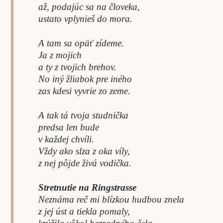
až, podajúc sa na človeka,
ustato vplynieš do mora.
A tam sa opäť zídeme.
Ja z mojich
a ty z tvojich brehov.
No iný žliabok pre iného
zas kdesi vyvrie zo zeme.
A tak tá tvoja studnička
predsa len bude
v každej chvíli.
Vždy ako slza z oka víly,
z nej pôjde živá vodička.
Stretnutie na Ringstrasse
Neznáma reč mi blízkou hudbou znela
z jej úst a tiekla pomaly,