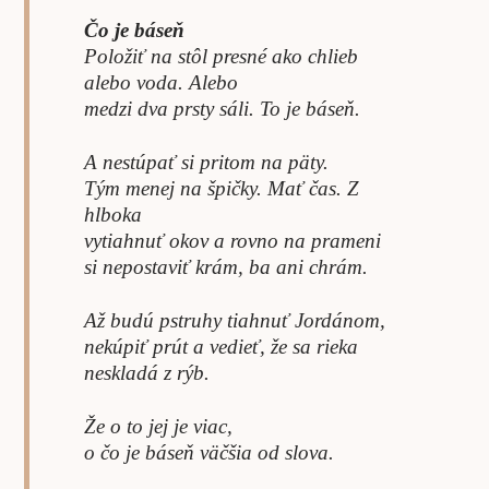
Čo je báseň
Položiť na stôl presné ako chlieb
alebo voda. Alebo
medzi dva prsty sáli. To je báseň.
A nestúpať si pritom na päty.
Tým menej na špičky. Mať čas. Z
hlboka
vytiahnuť okov a rovno na prameni
si nepostaviť krám, ba ani chrám.
Až budú pstruhy tiahnuť Jordánom,
nekúpiť prút a vedieť, že sa rieka
neskladá z rýb.
Že o to jej je viac,
o čo je báseň väčšia od slova.