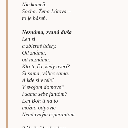
Nie kameň.
Socha. Žena Lótova –
to je báseň.
Neznáma, zvaná duša
Len si
a zbieraš údery.
Od známa,
od neznáma.
Kto ti, čo, kedy uverí?
Si sama, vôbec sama.
A kde si v tele?
V svojom domove?
I sama sebe fantóm?
Len Boh ti na to
možno odpovie.
Nemluvným esperantom.