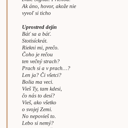
Ak áno, hovor, akože nie
vyvoľ si ticho
Uprostred dejín
Báť sa a báť.
Stotisíckrát.
Riekni mi, prečo.
Čoho je rečou
ten večný strach?
Prach si a v prach…?
Len ja? Či všetci?
Bolia ma veci.
Vieš Ty, tam kdesi,
čo nás to desí?
Vieš, ako všetko
o svojej Zemi.
No nepovieš to.
Lebo si nemý?