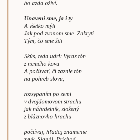
ho azda oživí.
Unavení sme, ja i ty
A všetko mýli
Jak pod zvonom sme. Zakrytí
Tým, čo sme žili
Skús, teda udri: Vyraz tón
z nemého kovu
A počúvať, či zaznie tón
na pohreb slovu,
rozsypaním po zemi
v dvojdomovom strachu
jak náhrdelník, zložený
z bláznovho hrachu
počúvaj, hľadaj znamenie
zvuk. Signál. Príchod.