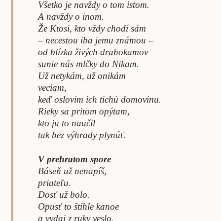
Všetko je navždy o tom istom.
A navždy o inom.
Že Ktosi, kto vždy chodí sám
– necestou iba jemu známou –
od blízka živých drahokamov
sunie nás mlčky do Nikam.
Už netykám, už onikám
veciam,
keď oslovím ich tichú domovinu.
Rieky sa pritom opýtam,
kto ju to naučil
tak bez výhrady plynúť.
V prehratom spore
Báseň už nenapíš,
priateľu.
Dosť už bolo.
Opusť to štíhle kanoe
a vydaj z ruky veslo.