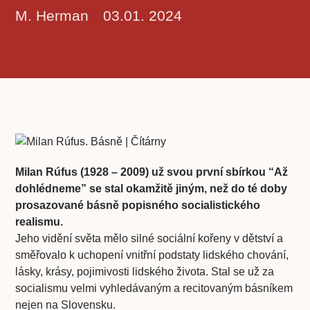
M. Herman
03.01. 2024
Milan Rúfus (1928 – 2009) už svou první sbírkou “Až
dohlédneme” se stal okamžitě jiným, než do té doby
prosazované básně popisného socialistického
realismu.
Jeho vidění světa mělo silné sociální kořeny v dětství a
směřovalo k uchopení vnitřní podstaty lidského chování,
lásky, krásy, pojimivosti lidského života. Stal se už za
socialismu velmi vyhledávaným a recitovaným básníkem
nejen na Slovensku.