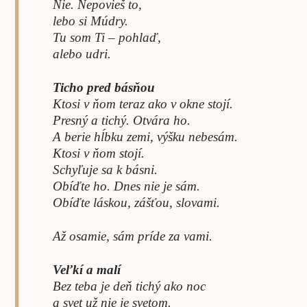
Nie. Nepovieš to,
lebo si Múdry.
Tu som Ti – pohlaď,
alebo udri.
Ticho pred básňou
Ktosi v ňom teraz ako v okne stojí.
Presný a tichý. Otvára ho.
A berie hĺbku zemi, výšku nebesám.
Ktosi v ňom stojí.
Schyľuje sa k básni.
Obíďte ho. Dnes nie je sám.
Obíďte láskou, zášťou, slovami.
Až osamie, sám príde za vami.
Veľkí a malí
Bez teba je deň tichý ako noc
a svet už nie je svetom.