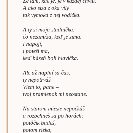
Že tam, kde je, je v každej chvíli.
A ako slza z oka víly
tak vymoká z nej vodička.
A ty si moja studnička,
čo nezamŕza, keď je zima.
I napojí,
i poteší ma,
keď báseň bolí hlavička.
Ale až naplní sa čas,
ty nepotrváš.
Viem to, pane –
tvoj pramienok mi neostane.
Na starom mieste nepočkáš
a rozbehneš sa po horách:
potôčik budeš,
potom rieka,