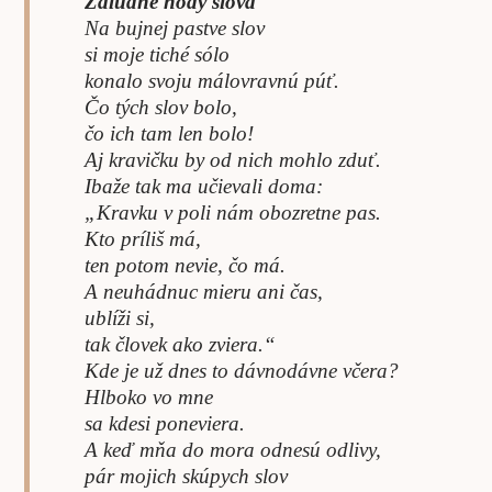
Záludné hody slova
Na bujnej pastve slov
si moje tiché sólo
konalo svoju málovravnú púť.
Čo tých slov bolo,
čo ich tam len bolo!
Aj kravičku by od nich mohlo zduť.
Ibaže tak ma učievali doma:
„Kravku v poli nám obozretne pas.
Kto príliš má,
ten potom nevie, čo má.
A neuhádnuc mieru ani čas,
ublíži si,
tak človek ako zviera.“
Kde je už dnes to dávnodávne včera?
Hlboko vo mne
sa kdesi poneviera.
A keď mňa do mora odnesú odlivy,
pár mojich skúpych slov