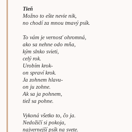
Tieň
Možno to ešte nevie nik,
no chodí za mnou tmavý psík.
To vám je vernosť ohromná,
ako sa nehne odo mňa,
kým slnko svieti,
celý rok.
Urobím krok-
on spraví krok.
Ja zohnem hlavu-
on ju zohne.
Ak sa ja pohnem,
tiež sa pohne.
Vykoná všetko to, čo ja.
Nedožičí si pokoja,
najvernejší psík na svete.