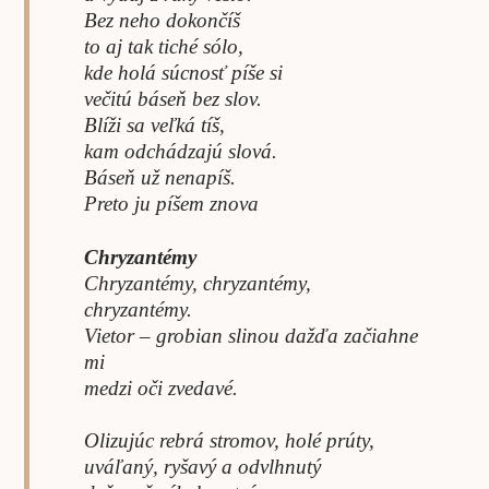
Bez neho dokončíš
to aj tak tiché sólo,
kde holá súcnosť píše si
večitú báseň bez slov.
Blíži sa veľká tíš,
kam odchádzajú slová.
Báseň už nenapíš.
Preto ju píšem znova
Chryzantémy
Chryzantémy, chryzantémy,
chryzantémy.
Vietor – grobian slinou dažďa začiahne
mi
medzi oči zvedavé.
Olizujúc rebrá stromov, holé prúty,
uváľaný, ryšavý a odvlhnutý