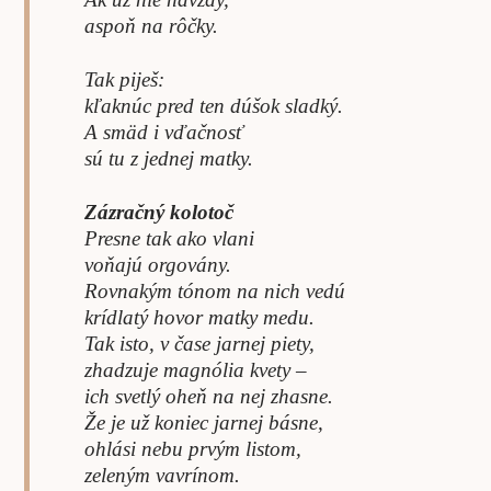
aspoň na rôčky.
Tak piješ:
kľaknúc pred ten dúšok sladký.
A smäd i vďačnosť
sú tu z jednej matky.
Zázračný kolotoč
Presne tak ako vlani
voňajú orgovány.
Rovnakým tónom na nich vedú
krídlatý hovor matky medu.
Tak isto, v čase jarnej piety,
zhadzuje magnólia kvety –
ich svetlý oheň na nej zhasne.
Že je už koniec jarnej básne,
ohlási nebu prvým listom,
zeleným vavrínom.